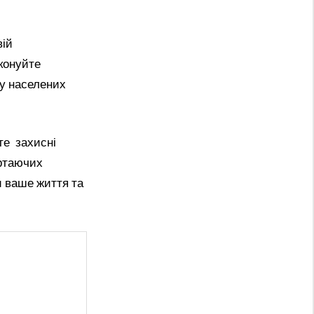
вій
иконуйте
 у населених
те захисні
ертаючих
и ваше життя та