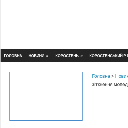
Skip
to
content
ГОЛОВНА
НОВИНИ
КОРОСТЕНЬ
КОРОСТЕНСЬКИЙ Р-
Головна
>
Новин
зіткнення мопед