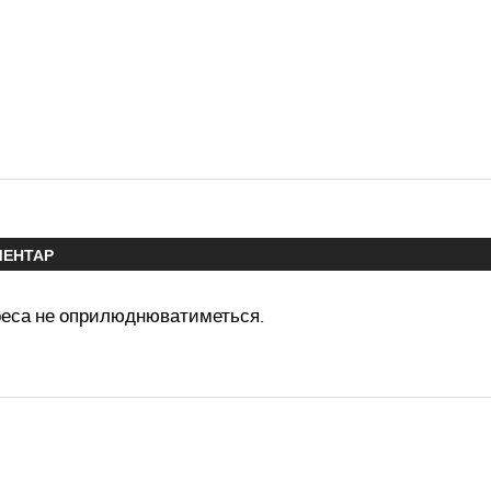
МЕНТАР
реса не оприлюднюватиметься.