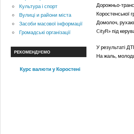
Дорожньо-трансп
Культура і спорт
Коростенської г
Вулиці и райони міста
Домолоч, рухаю
Засоби масової інформації
CityR» під керу
Громадські організації
У результаті Д
РЕКОМЕНДУЄМО
На жаль, молодш
Курс валюти у Коростені