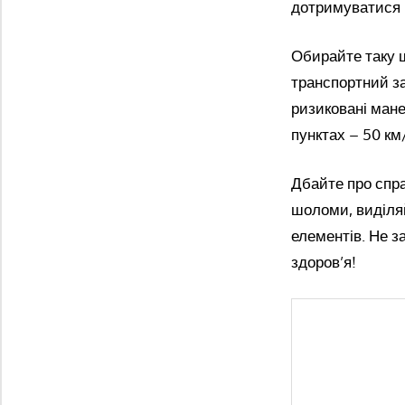
дотримуватися 
Обирайте таку ш
транспортний за
ризиковані мане
пунктах – 50 км
Дбайте про спра
шоломи, виділя
елементів. Не з
здоров’я!