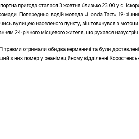
ортна пригода сталася 3 жовтня близько 23.00 у с. Іскор
ромади. Попередньо, водій мопеда «Honda Tact», 19-річни
чись вулицею населеного пункту, зіштовхнувся з мотоци
ванням 24-річного місцевого жителя, що рухався назустріч
ТП травми отримали обидва керманичі та були доставлені
ий з них помер у реанімаційному відділенні Коростенсько