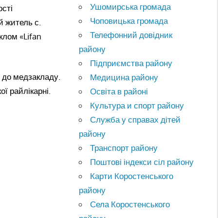
Ушомирська громада
ості
Чоповицька громада
й житель с.
Телефонний довідник
клом «Lifan
району
.
Підприємства району
 до медзакладу.
Медицина району
ї райлікарні.
Освіта в районі
Культура и спорт району
Служба у справах дітей
району
Транспорт району
Поштові індекси сіл району
Карти Коростенського
району
Села Коростенського