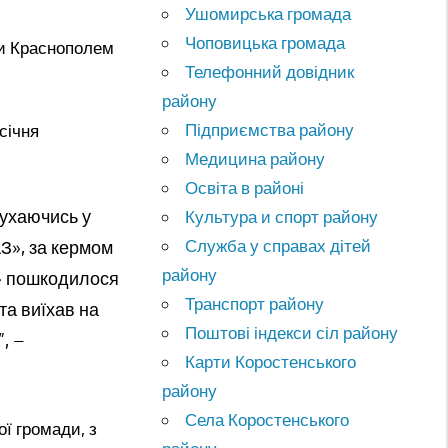
Ушомирська громада
Чоповицька громада
ми Краснополем
Телефонний довідник
району
Підприємства району
січня
Медицина району
Освіта в районі
рухаючись у
Культура и спорт району
Служба у справах дітей
З», за кермом
району
З» пошкодилося
Транспорт району
та виїхав на
Поштові індекси сіл району
, –
Карти Коростенського
району
Села Коростенського
ї громади, з