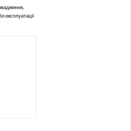
овадження,
бо експлуатації