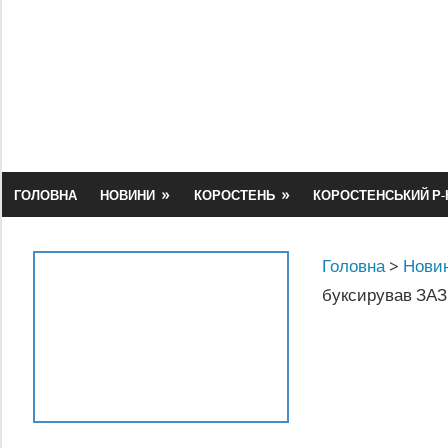
Skip
to
content
ГОЛОВНА
НОВИНИ
КОРОСТЕНЬ
КОРОСТЕНСЬКИЙ Р-
Головна
>
Новин
буксирував ЗАЗ,