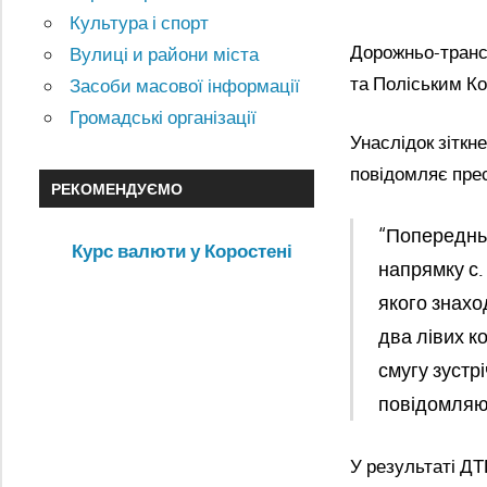
Культура і спорт
Дорожньо-трансп
Вулиці и райони міста
та Поліським Ко
Засоби масової інформації
Громадські організації
Унаслідок зіткн
повідомляє пре
РЕКОМЕНДУЄМО
“Попередньо
Курс валюти у Коростені
напрямку с.
якого знахо
два лівих к
смугу зустр
повідомляют
У результаті ДТ