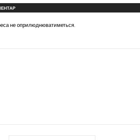
МЕНТАР
реса не оприлюднюватиметься.