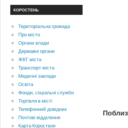
КОРОСТЕНЬ
Територіальна громада
Про місто
Органи влади
Державні органи
ЖКГ міста
Транспорт міста
Медичні заклади
Освіта
Фонди, соціальні служби
Торгівля в місті
Телефонний довідник
Поблиз
Почтові відділення
Карта Коростеня