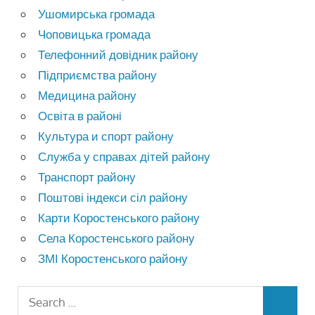
Ушомирська громада
Чоповицька громада
Телефонний довідник району
Підприємства району
Медицина району
Освіта в районі
Культура и спорт району
Служба у справах дітей району
Транспорт району
Поштові індекси сіл району
Карти Коростенського району
Села Коростенського району
ЗМІ Коростенського району