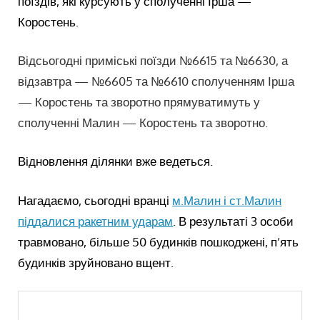
поїздів, які курсують у сполученні Ірша —
Коростень.
Відсьогодні приміські поїзди №6615 та №6630, а
відзавтра — №6605 та №6610 сполученням Ірша
— Коростень та зворотно прямуватимуть у
сполученні Малин — Коростень та зворотно.
Відновлення ділянки вже ведеться.
Нагадаємо, сьогодні вранці
м.Малин і ст.Малин
піддалися ракетним ударам
. В результаті 3 особи
травмовано, більше 50 будинків пошкоджені, п’ять
будинків зруйновано вщент.