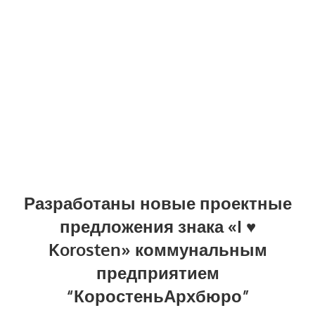
Разработаны новые проектные
предложения знака «I ♥
Korosten» коммунальным
предприятием
“КоростеньАрхбюро”