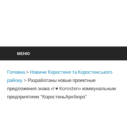
МЕНЮ
Головна
>
Новини Коростеня та Коростенського
району
>
Разработаны новые проектные
предложения знака «I ♥ Korosten» коммунальным
предприятием “КоростеньАрхбюро”