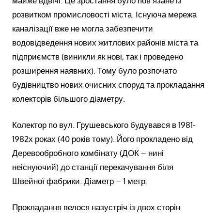
майже вдвічі. Це зростання було пов’язане із
розвитком промисловості міста. Існуюча мережа
каналізації вже не могла забезпечити
водовідведення нових житлових районів міста та
підприємств (виникли як нові, так і проведено
розширення наявних). Тому було розпочато
будівництво нових очисних споруд та прокладання
колекторів більшого діаметру.
Колектор по вул. Грушевського будувався в 1981-
1982х роках (40 років тому). Його прокладено від
Деревообробного комбінату (ДОК – нині
неіснуючий) до станції перекачування біля
Швейної фабрики. Діаметр – 1 метр.
Прокладання велося назустріч із двох сторін.