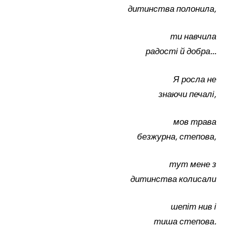
дитинства полонила,
ти навчила
радості й добра…
Я росла не
знаючи печалі,
мов трава
безжурна, степова,
тут мене з
дитинства колисали
шепіт нив і
тиша степова.