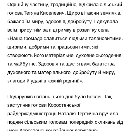
Офіційну частину, традиційно, відкрила сільський
голова Тетяна Киселевич. Щиро вітаючи земляків,
бажала їм миру, здоров’я, добробуту. І дякувала
всім присутнім за підтримку в розвитку села:
«Наша громада славиться людьми талановитими,
щирими, добрими та працьовитими, які
створюють його матеріальне, духовне сьогодення
та майбутнє. Здоров’я та щастя вам, багатства
духовного та матеріального, добробуту й миру,
злагоди й удачі в кожній родині!».
Подарунків і вітань цього дня було безліч. Так,
заступник голови Коростенської
райдержадміністрації Наталія Тертична вручила
подяки сільським головам попередніх скликань від
імені Коростенської районної державної