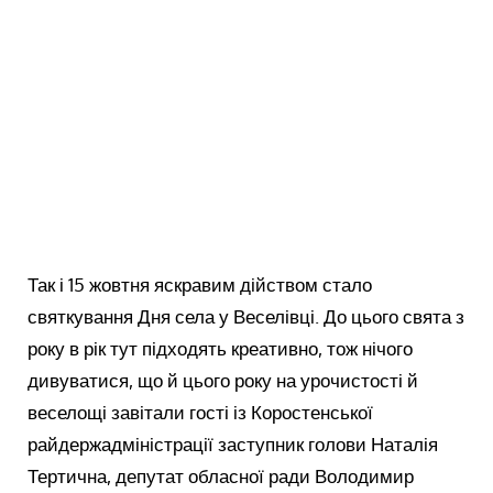
Так і 15 жовтня яскравим дійством стало
святкування Дня села у Веселівці. До цього свята з
року в рік тут підходять креативно, тож нічого
дивуватися, що й цього року на урочистості й
веселощі завітали гості із Коростенської
райдержадміністрації заступник голови Наталія
Тертична, депутат обласної ради Володимир