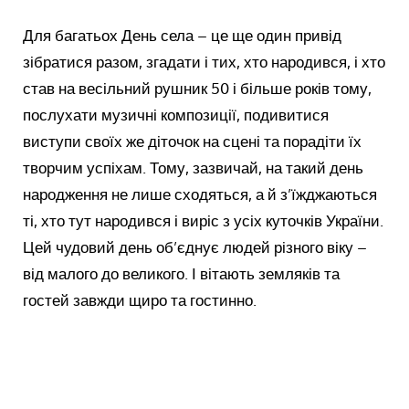
Для багатьох День села – це ще один привід
зібратися разом, згадати і тих, хто народився, і хто
став на весільний рушник 50 і більше років тому,
послухати музичні композиції, подивитися
виступи своїх же діточок на сцені та порадіти їх
творчим успіхам. Тому, зазвичай, на такий день
народження не лише сходяться, а й з’їжджаються
ті, хто тут народився і виріс з усіх куточків України.
Цей чудовий день об’єднує людей різного віку –
від малого до великого. І вітають земляків та
гостей завжди щиро та гостинно.