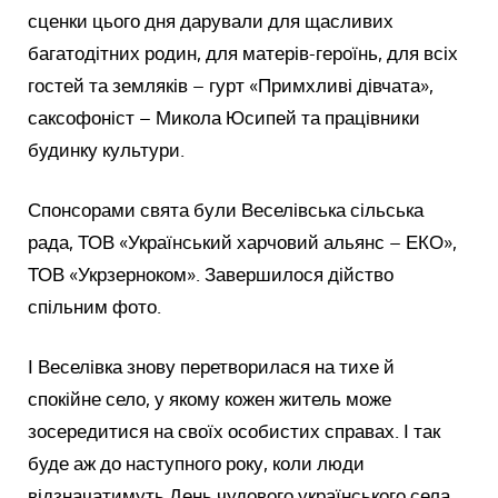
сценки цього дня дарували для щасливих
багатодітних родин, для матерів-героїнь, для всіх
гостей та земляків – гурт «Примхливі дівчата»,
саксофоніст – Микола Юсипей та працівники
будинку культури.
Спонсорами свята були Веселівська сільська
рада, ТОВ «Український харчовий альянс – ЕКО»,
ТОВ «Укрзерноком». Завершилося дійство
спільним фото.
І Веселівка знову перетворилася на тихе й
спокійне село, у якому кожен житель може
зосередитися на своїх особистих справах. І так
буде аж до наступного року, коли люди
відзначатимуть День чудового українського села…