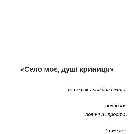
«Село моє, душі криниця»
Веселівка лагідна і мила,
водночас
велична і проста.
Ти мене з