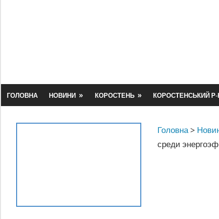
Skip
to
content
ГОЛОВНА
НОВИНИ
КОРОСТЕНЬ
КОРОСТЕНСЬКИЙ Р-
Головна
>
Новин
среди энергоэф