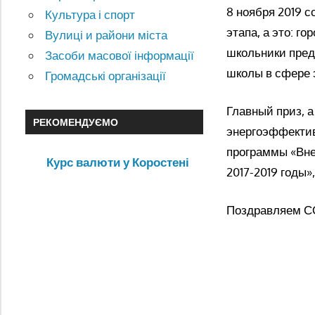
8 ноября 2019 с
Культура і спорт
этапа, а это: г
Вулиці и райони міста
школьники пред
Засоби масової інформації
школы в сфере 
Громадські організації
Главный приз, а
РЕКОМЕНДУЄМО
энергоэффектив
программы «Вне
Курс валюти у Коростені
2017-2019 годы»
Поздравляем С