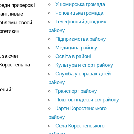
Ушомирська громада
реди призеров I
Чоповицька громада
лантливые
Телефонний довідник
роблемы своей
району
ргетики»
Підприємства району
Медицина району
 за счет
Освіта в районі
Коростень на
Культура и спорт району
Служба у справах дітей
району
ений!
Транспорт району
Поштові індекси сіл району
Карти Коростенського
району
Села Коростенського