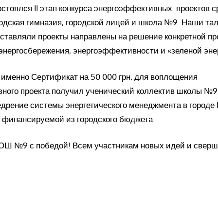
остоялся II этап конкурса энергоэффективных проектов с
ородская гимназия, городской лицей и школа №9.
Наши та
ставляли проекты направлены на решение конкретной п
энергосбережения, энергоэффективности и «зеленой эне
 именно Сертификат на 50 000 грн.
для воплощения
ного проекта получил ученический коллектив школы №9,
дрение системы энергетического менеджмента в городе 
, финансируемой из городского бюджета.
ОШ №9 с победой!
Всем участникам новых идей и сверш