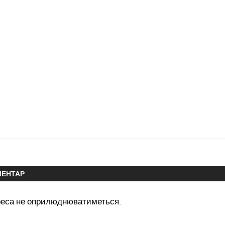
МЕНТАР
реса не оприлюднюватиметься.