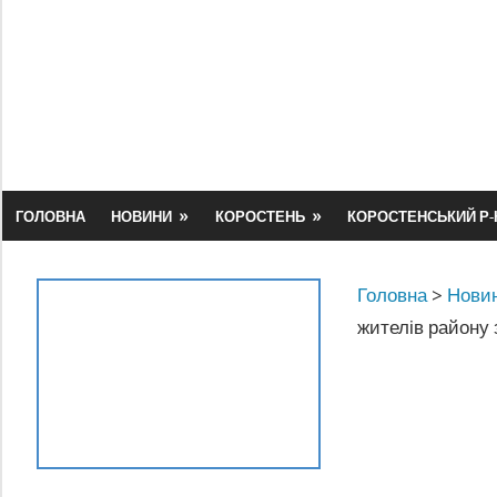
Skip
to
content
ГОЛОВНА
НОВИНИ
КОРОСТЕНЬ
КОРОСТЕНСЬКИЙ Р-
Головна
>
Новин
жителів району 