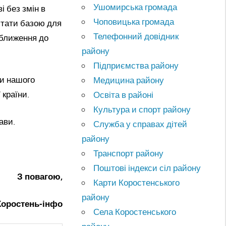
Ушомирська громада
і без змін в
Чоповицька громада
стати базою для
Телефонний довідник
аближення до
району
Підприємства району
ми нашого
Медицина району
 країни.
Освіта в районі
Культура и спорт району
ави.
Служба у справах дітей
району
Транспорт району
Поштові індекси сіл району
З повагою,
Карти Коростенського
району
Коростень-інфо
Села Коростенського