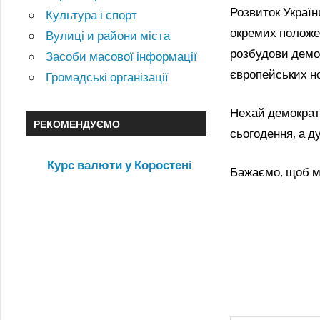
Розвиток Україн
Культура і спорт
окремих положе
Вулиці и райони міста
розбудови демо
Засоби масової інформації
європейських н
Громадські організації
Нехай демократи
РЕКОМЕНДУЄМО
сьогодення, а д
Курс валюти у Коростені
Бажаємо, щоб ми