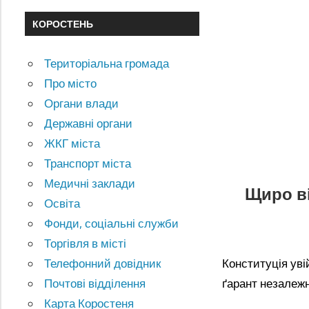
КОРОСТЕНЬ
Територіальна громада
Про місто
Органи влади
Державні органи
ЖКГ міста
Транспорт міста
Медичні заклади
Щиро ві
Освіта
Фонди, соціальні служби
Торгівля в місті
Конституція уві
Телефонний довідник
ґарант незалежн
Почтові відділення
Карта Коростеня