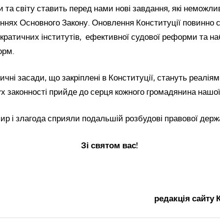
и та світу ставить перед нами нові завдання, які неможлив
ннях Основного Закону. Оновлення Конституції повинно 
кратичних інститутів, ефективної судової реформи та н
орм.
чні засади, що закріплені в Конституції, стануть реалія
ух законності прийде до серця кожного громадянина нашої
р і злагода сприяли подальшій розбудові правової держ
Зі святом вас!
редакція сайту 