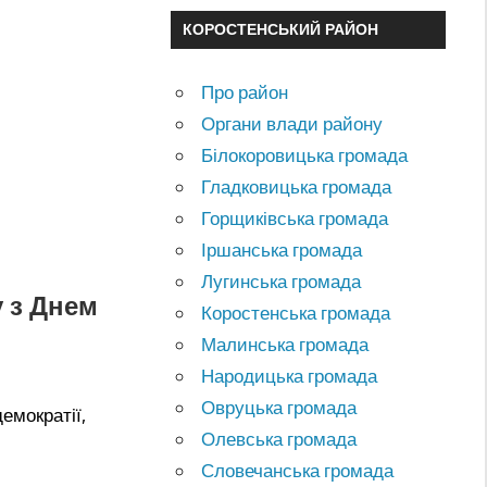
КОРОСТЕНСЬКИЙ РАЙОН
Про район
Органи влади району
Білокоровицька громада
Гладковицька громада
Горщиківська громада
Іршанська громада
Лугинська громада
у з Днем
Коростенська громада
Малинська громада
Народицька громада
Овруцька громада
емократії,
Олевська громада
Словечанська громада