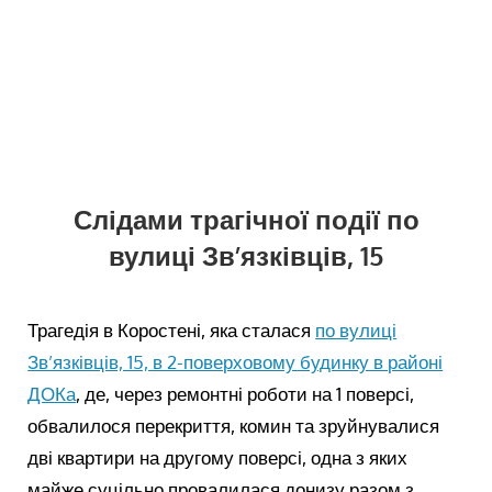
Слідами трагічної події по
вулиці Зв’язківців, 15
Трагедія в Коростені, яка сталася
по вулиці
Зв’язківців, 15, в 2-поверховому будинку в районі
ДОКа
, де, через ремонтні роботи на 1 поверсі,
обвалилося перекриття, комин та зруйнувалися
дві квартири на другому поверсі, одна з яких
майже суцільно провалилася донизу разом з