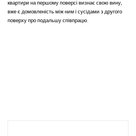
квартири на першому поверсі визнає свою вину,
вже є домовленість між ним і сусідами з другого
поверху про подальшу співпрацю.