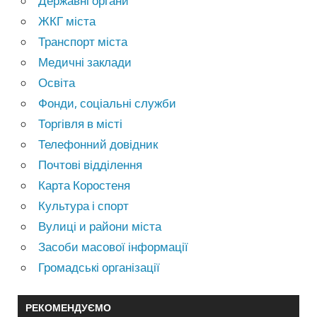
Державні органи
ЖКГ міста
Транспорт міста
Медичні заклади
Освіта
Фонди, соціальні служби
Торгівля в місті
Телефонний довідник
Почтові відділення
Карта Коростеня
Культура і спорт
Вулиці и райони міста
Засоби масової інформації
Громадські організації
РЕКОМЕНДУЄМО