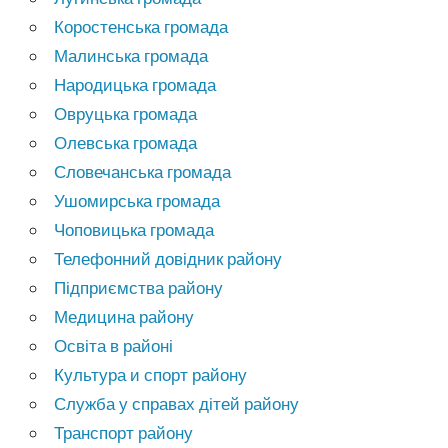
Коростенська громада
Малинська громада
Народицька громада
Овруцька громада
Олевська громада
Словечанська громада
Ушомирська громада
Чоповицька громада
Телефонний довідник району
Підприємства району
Медицина району
Освіта в районі
Культура и спорт району
Служба у справах дітей району
Транспорт району