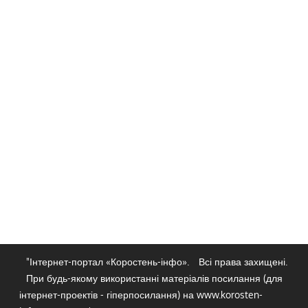
"Інтернет-портал «Коростень-інфо».
Всі права захищені.
При будь-якому використанні матеріалів посилання (для
інтернет-проектів - гіперпосилання) на www.korosten-