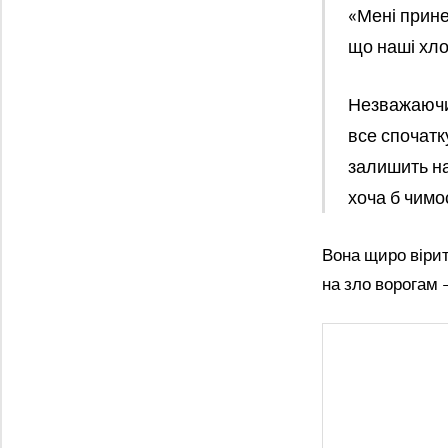
«Мені прине
що наші хлоп
Незважаючи н
все спочатк
залишить на
хоча б чимо
Вона щиро вірит
на зло ворогам 