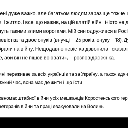
ені дуже важко, але багатьом людям зараз ще тяжче. 
, і житло, і все, що нажив, на цій клятій війні. Ніхто не
нуть такими злими ворогами. Мій син одружився в Росії
евістка та двоє онуків (внучці – 25 років, онуку – 18).
брали на війну. Нещодавно невістка дзвонила і сказал
, аби він не пішов воювати», – розповідає жінка.
ині переживає за всіх українців та за Україну, а також вдяч
яжкий час, вона має де жити і що їсти.
овномасштабної війни усіх мешканців Коростенського гер
ветеранів війни та праці евакуювали на Волинь.