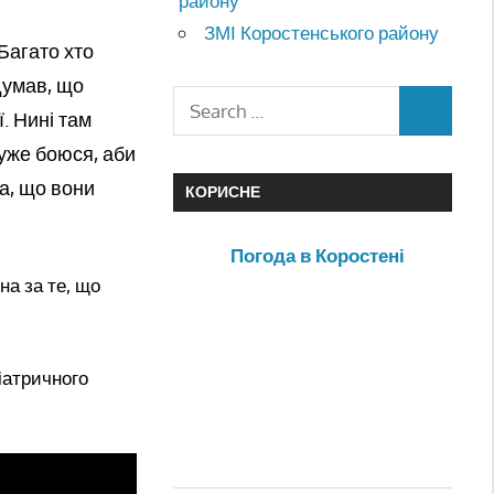
району
ЗМІ Коростенського району
Багато хто
 думав, що
. Нині там
 Дуже боюся, аби
а, що вони
КОРИСНЕ
Погода в Коростені
на за те, що
іатричного