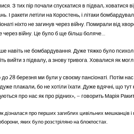
ися. З тих пір почали спускатися в підвал, ховатися ві
ь. І ракети летіли на Коростень, і літаки бомбардува
іонаті ніхто не загинув через війну. Помирали від хворо
не через війну. Це було б ще більш боляче…
е навіть не бомбардування. Дуже тяжко було психоло
ть вийти з підвалу, а знову тривога. Ховалися як могл
о до 28 березня ми були у своєму пансіонаті. Потім на
уже плакали, бо не хотіли їхати. Дуже вдячні, що тут 
луються про нас як про рідних», – говорить Марія Ракит
як дізналася про перших загиблих цивільних мешканців і 
оборони, яких було розстріляно на блокпостах.