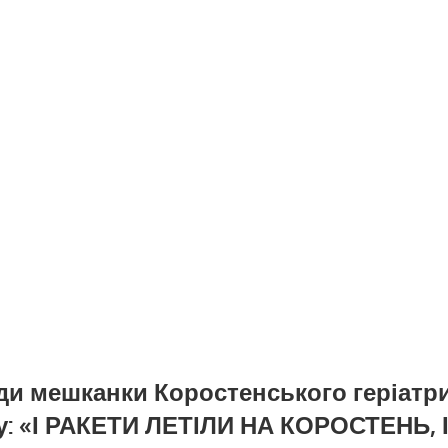
ди мешканки Коростенського геріатр
у: «І РАКЕТИ ЛЕТІЛИ НА КОРОСТЕНЬ, І