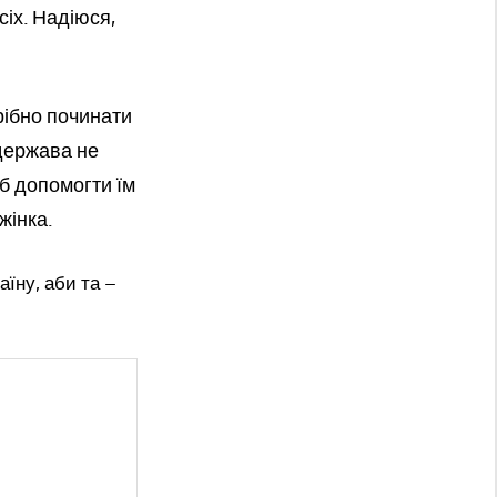
іх. Надіюся,
трібно починати
 держава не
 б допомогти їм
жінка.
їну, аби та –