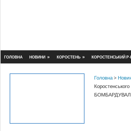
Skip
to
content
ГОЛОВНА
НОВИНИ
КОРОСТЕНЬ
КОРОСТЕНСЬКИЙ Р-
Головна
>
Новин
Коростенського
БОМБАРДУВАЛ