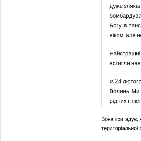
дуже злякал
бомбардуван
Богу, в панс
віком, але 
Найстрашніш
встигли наві
Із 24 лютог
Волинь. Ми д
рідних і пік
Вона пригадує, 
територіальної 