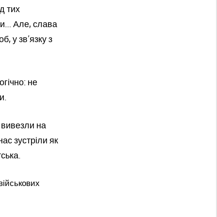
д тих
ли… Але, слава
б, у зв’язку з
гічно: не
и.
с вивезли на
нас зустріли як
ська.
військових