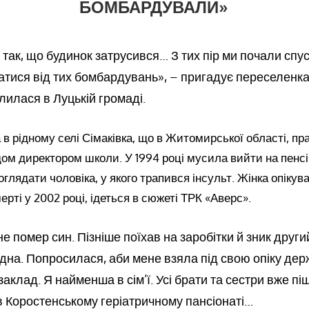
БОМБАРДУВАЛИ»
так, що будинок затрусився… З тих пір ми почали спус
ватися від тих бомбардувань», – пригадує переселенка
елилася в Луцькій громаді.
 в рідному селі Сімаківка, що в Житомирської області, п
дом директором школи. У 1994 році мусила вийти на пенс
оглядати чоловіка, у якого трапився інсульт. Жінка опікув
мерті у 2002 році, ідеться в сюжеті ТРК «Аверс».
е помер син. Пізніше поїхав на заробітки й зник други
на. Попросилася, аби мене взяла під свою опіку дер
аклад. Я найменша в сім’ї. Усі брати та сестри вже піш
 Коростенському геріатричному пансіонаті…