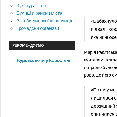
Культура і спорт
Вулиці и райони міста
Засоби масової інформації
«Бабахнуло 
Громадські організації
підвал і хо
яка нині ос
РЕКОМЕНДУЄМО
Марія Ракитська
вчителем, а зго
Курс валюти у Коростені
потрібно було д
років, до його с
«Потім у мен
лишилася од
державний з
опинилася в