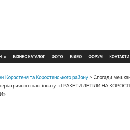
Н
БІЗНЕС-КАТАЛОГ
ФОТО
ВІДЕО
ФОРУМ
КОНТАКТИ
и Коростеня та Коростенського району
>
Спогади мешка
 геріатричного пансіонату: «І РАКЕТИ ЛЕТІЛИ НА КОРОСТЕ
И»