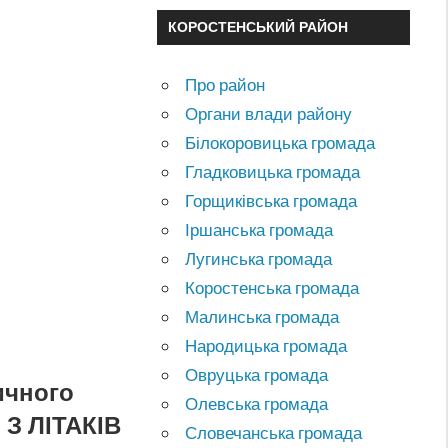
КОРОСТЕНСЬКИЙ РАЙОН
Про район
Органи влади району
Білокоровицька громада
Гладковицька громада
Горщиківська громада
Іршанська громада
Лугинська громада
Коростенська громада
Малинська громада
Народицька громада
Овруцька громада
ичного
Олевська громада
 З ЛІТАКІВ
Словечанська громада