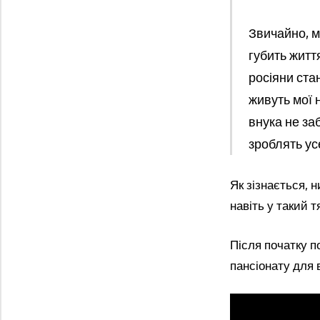
Звичайно, м
губить життя
росіяни ста
живуть мої н
внука не за
зроблять усе
Як зізнається, н
навіть у такий т
Після початку п
пансіонату для 