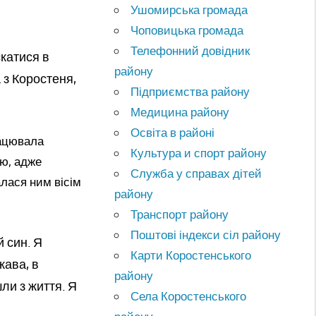
Ушомирська громада
Чоповицька громада
Телефонний довідник
катися в
району
 з Коростеня,
Підприємства району
Медицина району
Освіта в районі
рацювала
Культура и спорт району
ію, адже
Служба у справах дітей
алася ним вісім
району
Транспорт району
Поштові індекси сіл району
й син. Я
Карти Коростенського
жава, в
району
ли з життя. Я
Села Коростенського