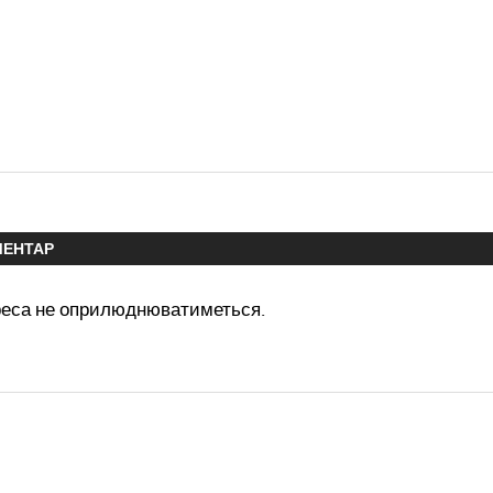
МЕНТАР
реса не оприлюднюватиметься.