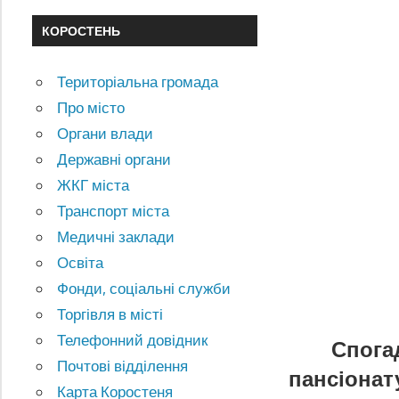
КОРОСТЕНЬ
Територіальна громада
Про місто
Органи влади
Державні органи
ЖКГ міста
Транспорт міста
Медичні заклади
Освіта
Фонди, соціальні служби
Торгівля в місті
Телефонний довідник
Спога
Почтові відділення
пансіонат
Карта Коростеня