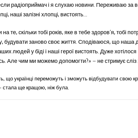
сли радіоприймач і я слухаю новини. Переживаю за вс
ці, наші залізні хлопці, вистоять…
а те, скільки тобі років, яке в тебе здоров’я, тобі по
у, будувати заново своє життя. Сподіваюся, що наша
ших людей у біді і наші герої вистоять. Дуже хотілося
сь. Але чим ми можемо допомогти?» – не стримує сліз 
ь, що українці переможуть і зможуть відбудувати свою кра
– стала ще кращою, ніж була.