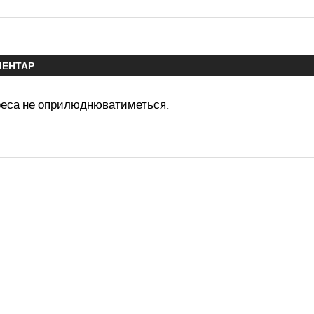
МЕНТАР
реса не оприлюднюватиметься.