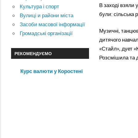
В заході взяли 
Культура і спорт
були: сільська 
Вулиці и райони міста
Засоби масової інформації
Музичні, танцюв
Громадські організації
дитячого навчал
«Стайл», дует «
РЕКОМЕНДУЄМО
Розсмішила та д
Курс валюти у Коростені