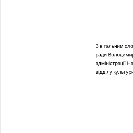
З вітальним сл
ради Володимир 
адміністрації Н
відділу культур