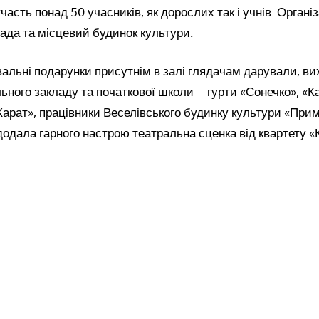
участь понад 50 учасників, як дорослих так і учнів. Орган
рада та місцевий будинок культури.
альні подарунки присутнім в залі глядачам дарували, ви
ьного закладу та початкової школи – гурти «Сонечко», «К
Карат», працівники Веселівського будинку культури «Прим
одала гарного настрою театральна сценка від квартету «