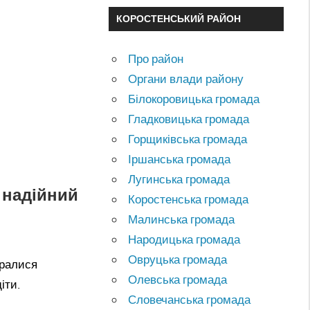
КОРОСТЕНСЬКИЙ РАЙОН
Про район
Органи влади району
Білокоровицька громада
Гладковицька громада
Горщиківська громада
Іршанська громада
Лугинська громада
к надійний
Коростенська громада
Малинська громада
Народицька громада
Овруцька громада
бралися
Олевська громада
іти.
Словечанська громада