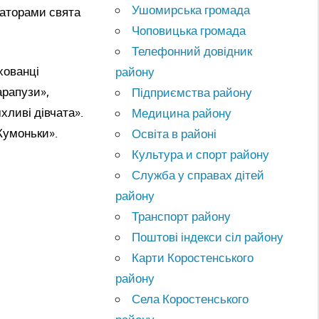
Ушомирська громада
ізаторами свята
Чоповицька громада
Телефонний довідник
хованці
району
арапузи»,
Підприємства району
хливі дівчата».
Медицина району
Кумоньки».
Освіта в районі
Культура и спорт району
Служба у справах дітей
району
Транспорт району
Поштові індекси сіл району
Карти Коростенського
району
Села Коростенського