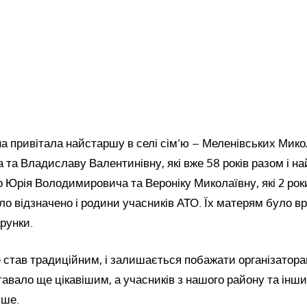
а привітала найстаршу в селі сім’ю – Меленівських Мик
та Владиславу Валентинівну, які вже 58 років разом і 
 Юрія Володимировича та Вероніку Миколаївну, які 2 рок
о відзначено і родини учасників АТО. Їх матерям було в
рунки.
 став традиційним, і залишається побажати організатора
авало ще цікавішим, а учасників з нашого району та інших
ьше.