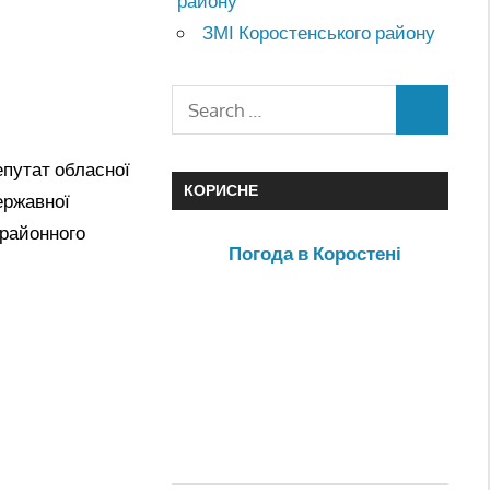
району
ЗМІ Коростенського району
епутат обласної
КОРИСНЕ
ержавної
 районного
Погода в Коростені