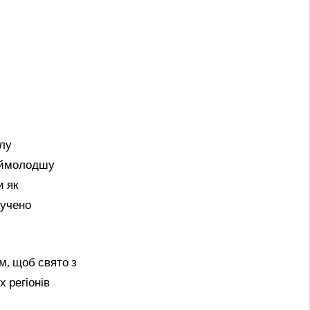
олу
наймолодшу
и як
ручено
м, щоб свято з
 регіонів