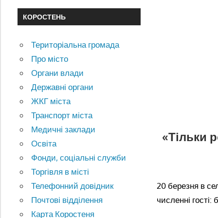
КОРОСТЕНЬ
Територіальна громада
Про місто
Органи влади
Державні органи
ЖКГ міста
Транспорт міста
Медичні заклади
«Тільки р
Освіта
Фонди, соціальні служби
Торгівля в місті
20 березня в се
Телефонний довідник
численні гості: б
Почтові відділення
Карта Коростеня