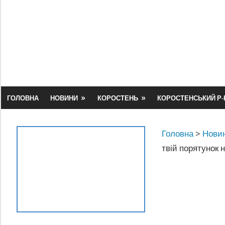
Skip
to
content
ГОЛОВНА
НОВИНИ
КОРОСТЕНЬ
КОРОСТЕНСЬКИЙ Р-
Головна
>
Новин
твій порятунок 