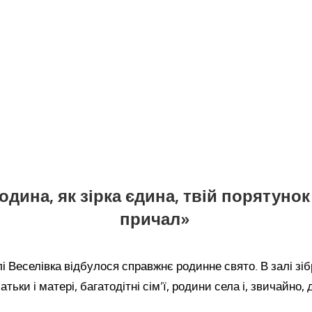
одина, як зірка єдина, твій порятуно
причал»
лі Веселівка відбулося справжнє родинне свято. В залі зі
атьки і матері, багатодітні сім’ї, родини села і, звичайно, д