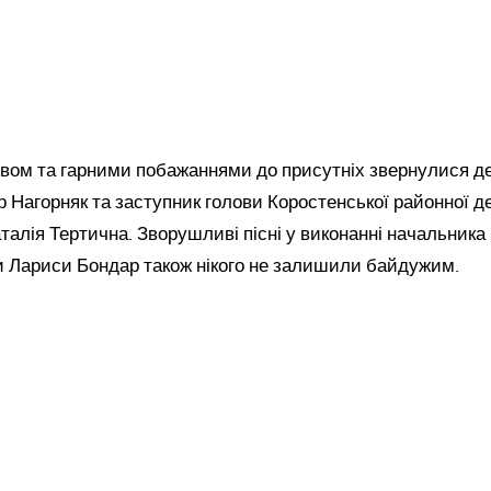
овом та гарними побажаннями до присутніх звернулися д
Нагорняк та заступник голови Коростенської районної д
аталія Тертична. Зворушливі пісні у виконанні начальника
и Лариси Бондар також нікого не залишили байдужим.