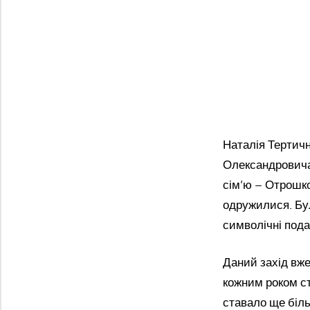
Наталія Тертичн
Олександровича 
сім’ю – Отрошко
одружилися. Бул
символічні пода
Даний захід вже
кожним роком ст
ставало ще біл