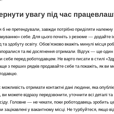
ернути увагу під час працевла
и б не претендували, завжди потрібно приділяти належну
акуванню» себе. Для цього почніть з резюме — додайте 
ід та здобуту освіту. Обов’язково вкажіть минулі місця ро
впоралися та які досягнення отримали. Відгук — ще один
 себе перед роботодавцем. Не варто писати в стилі «Зд
аще з перших рядків продавайте себе та покажіть, як ви 
тодавцю.
 можливість отримати контактні дані людини, яка опублі
, ви можете відразу передзвонити, уточнити всі деталі та
сіду. Головне — не чекати, поки роботодавець зробить це
и зацікавлені у вакантному місці. Не турбуйтеся, якщо ві