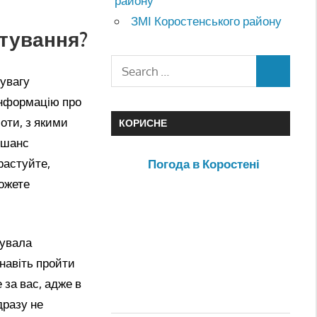
району
ЗМІ Коростенського району
штування?
 увагу
інформацію про
боти, з якими
КОРИСНЕ
 шанс
растуйте,
Погода в Коростені
можете
кувала
 навіть пройти
 за вас, адже в
дразу не