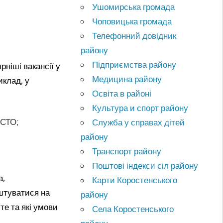
Ушомирська громада
Чоповицька громада
Телефонний довідник
району
Підприємства району
ніші вакансії у
Медицина району
иклад, у
Освіта в районі
Культура и спорт району
 СТО;
Служба у справах дітей
району
Транспорт району
Поштові індекси сіл району
а,
Карти Коростенського
аштуватися на
району
те та які умови
Села Коростенського