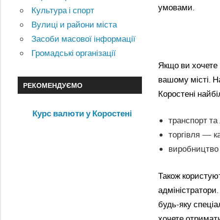
умовами.
Культура і спорт
Вулиці и райони міста
Засоби масової інформації
Громадські організації
Якщо ви хочете 
вашому місті. Н
РЕКОМЕНДУЄМО
Коростені найб
Курс валюти у Коростені
транспорт та 
торгівля — к
виробництво 
Також користуют
адміністратори.
будь-яку спеціа
хочете отримат