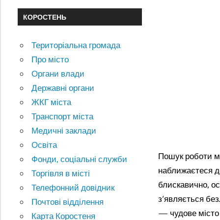
КОРОСТЕНЬ
Територіальна громада
Про місто
Органи влади
Державні органи
ЖКГ міста
Транспорт міста
Медичні заклади
Освіта
Пошук роботи мо
Фонди, соціальні служби
наближаєтеся до
Торгівля в місті
блискавично, ос
Телефонний довідник
з’являється без
Почтові відділення
— чудове місто 
Карта Коростеня