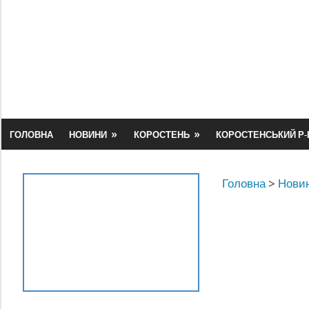
Skip
to
content
ГОЛОВНА
НОВИНИ
КОРОСТЕНЬ
КОРОСТЕНСЬКИЙ Р-
Головна
>
Новин