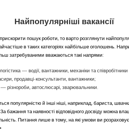
Найпопулярніші вакансії
прискорити пошук роботи, то варто розглянути найпопуляр
айчастіше в таких категоріях найбільше оголошень. Напр
ільш затребуваними вважаються такі напрями:
логістика — водії, вантажники, механіки та співробітники
асири, продавці-консультанти, вантажники;
— різнороби, автослюсарі, зварювальники.
ься популярністю й інші ніші, наприклад, бариста, швачк
 За бажання та наявності відповідного досвіду можна вл
льність. Питання лише в тому, на які умови ви розраховує
и.