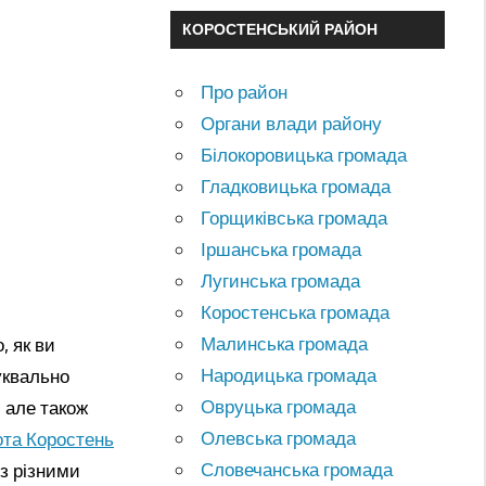
КОРОСТЕНСЬКИЙ РАЙОН
Про район
Органи влади району
Білокоровицька громада
Гладковицька громада
Горщиківська громада
Іршанська громада
Лугинська громада
Коростенська громада
Малинська громада
, як ви
Народицька громада
уквально
Овруцька громада
 але також
Олевська громада
ота Коростень
Словечанська громада
 з різними