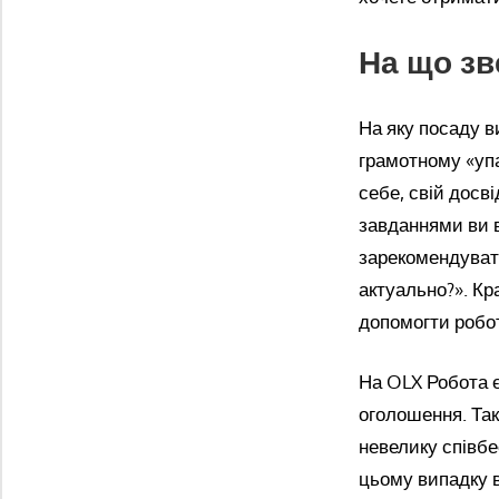
На що зв
На яку посаду в
грамотному «уп
себе, свій досв
завданнями ви 
зарекомендувати
актуально?». Кр
допомогти робо
На OLX Робота є
оголошення. Так
невелику співбе
цьому випадку в