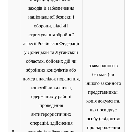
заходів із забезпечення
національної безпеки і
оборони, відсічі і
стримування збройної
агресії Російської Федерації
у Донецькій та Луганській
областях, бойових дій чи
заява одного з
збройних конфліктів або
батьків (чи
помер внаслідок поранення,
іншого законного
контузії чи каліцтва,
представника);
одержаних у районі
копія документа,
проведення
що посвідчує
антитерористичних
особу (свідоцтво
операцій, здійснення
про народження
5.
заходів із забезпечення