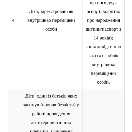
що посвідчує
Діти, зареєстровані як
особу (свідоцтво
4.
внутрішньо переміщені
про народження
особи
дитини/паспорт з
14 років);
копія довідки про
взяття на облік
внутрішньо
переміщеної
особи.
Діти, один із батьків яких
загинув (пропав безвісти) у
районі проведення
антитерористичних
операцій, здійснення