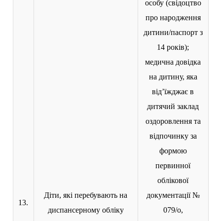
особу (свідоцтво
про народження
дитини/паспорт з
14 років);
медична довідка
на дитину, яка
від’їжджає в
дитячий заклад
оздоровлення та
відпочинку за
формою
первинної
облікової
Діти, які перебувають на
документації №
13.
диспансерному обліку
079/о,