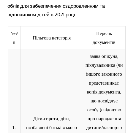
облік для забезпечення оздоровленням та
відпочинком дітей в 2021 році.
№з/
Перелік
Пільгова категорія
п
документів
заява опікуна,
піклувальника (чи
іншого законного
представника);
копія документа,
що посвідчує
особу (свідоцтво
Діти-сироти, діти,
про народження
1.
позбавлені батьківського
дитини/паспорт з