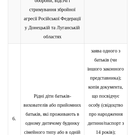
оборони, відсічі і
стримування збройної
агресії Російської Федерації
у Донецькій та Луганській
областях
заява одного з
батьків (чи
іншого законного
представника);
копія документа,
Рідні діти батьків-
що посвідчує
вихователів або прийомних
особу (свідоцтво
батьків, які проживають в
про народження
6.
одному дитячому будинку
дитини/паспорт з
сімейного типу або в одній
14 років);