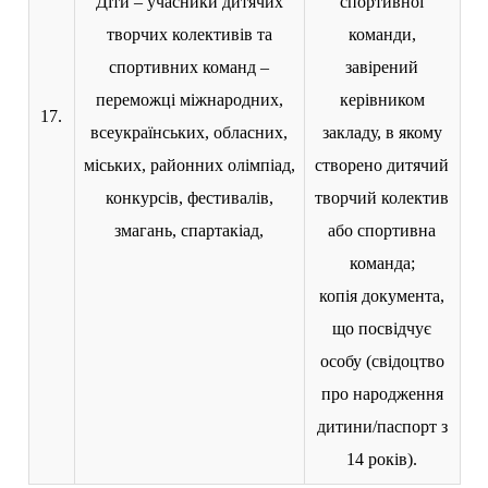
Діти – учасники дитячих
спортивної
творчих колективів та
команди,
спортивних команд –
завірений
переможці міжнародних,
керівником
17.
всеукраїнських, обласних,
закладу, в якому
міських, районних олімпіад,
створено дитячий
конкурсів, фестивалів,
творчий колектив
змагань, спартакіад,
або спортивна
команда;
копія документа,
що посвідчує
особу (свідоцтво
про народження
дитини/паспорт з
14 років).