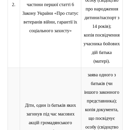
особу (свідоцтво
2.
частини першої статті 6
про народження
Закону України «Про статус
дитини/паспорт з
ветеранів війни, гарантії їх
14 років);
соціального захисту»
копія посвідчення
учасника бойових
дій батька
(матері).
заява одного з
батьків (чи
іншого законного
представника);
Діти, один із батьків яких
копія документа,
загинув під час масових
що посвідчує
акцій громадянського
особу (свідоцтво