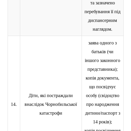
та зазначено
перебування її під
диспансерним
наглядом.
заява одного з
батьків (чи
іншого законного
представника);
копія документа,
що посвідчує
Діти, які постраждали
особу (свідоцтво
14.
внаслідок Чорнобильської
про народження
катастрофи
дитини/паспорт з
14 років);
копія посвідчення