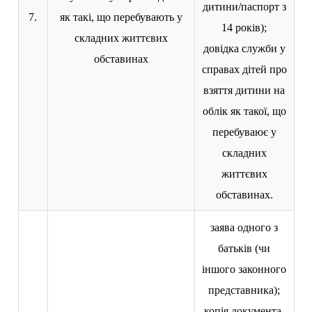
дитини/паспорт з
7.
як такі, що перебувають у
14 років);
складних життєвих
довідка служби у
обставинах
справах дітей про
взяття дитини на
облік як такої, що
перебуваює у
складних
життєвих
обставинах.
заява одного з
батьків (чи
іншого законного
представника);
копія документа,