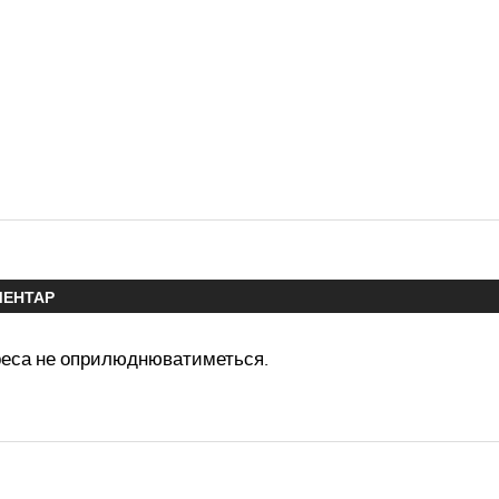
МЕНТАР
реса не оприлюднюватиметься.