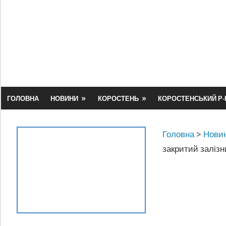
Skip
to
content
ГОЛОВНА
НОВИНИ
КОРОСТЕНЬ
КОРОСТЕНСЬКИЙ Р-
Головна
>
Новин
закритий залізн