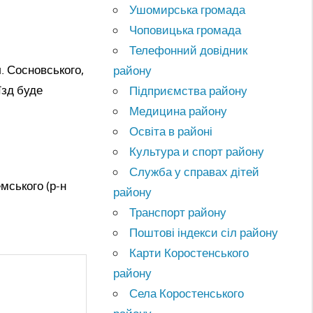
Ушомирська громада
Чоповицька громада
Телефонний довідник
л. Сосновського,
району
їзд буде
Підприємства району
Медицина району
Освіта в районі
Культура и спорт району
Служба у справах дітей
мського (р-н
району
Транспорт району
Поштові індекси сіл району
Карти Коростенського
району
Села Коростенського