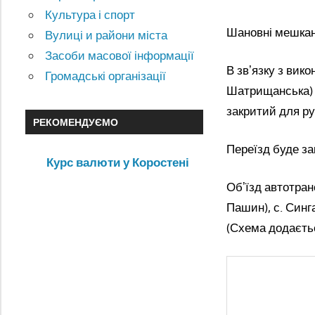
Культура і спорт
Шановні мешкан
Вулиці и райони міста
Засоби масової інформації
В звʼязку з вико
Громадські організації
Шатрищанська) К
закритий для ру
РЕКОМЕНДУЄМО
Переїзд буде за
Курс валюти у Коростені
Обʼїзд автотран
Пашин), с. Синга
(Схема додаєть