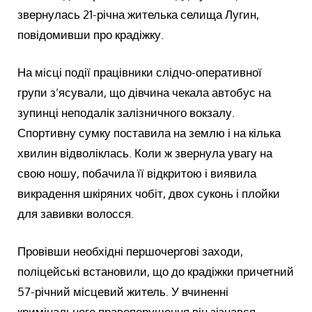
звернулась 21-річна жителька селища Лугин,
повідомивши про крадіжку.
На місці події працівники слідчо-оперативної
групи з’ясували, що дівчина чекала автобус на
зупинці неподалік залізничного вокзалу.
Спортивну сумку поставила на землю і на кілька
хвилин відволіклась. Коли ж звернула увагу на
свою ношу, побачила її відкритою і виявила
викрадення шкіряних чобіт, двох суконь і плойки
для завивки волосся.
Провівши необхідні першочергові заходи,
поліцейські встановили, що до крадіжки причетний
57-річний місцевий житель. У вчиненні
кримінального правопорушення він зізнався,