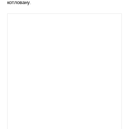
котловану.