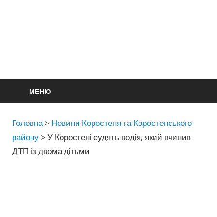
МЕНЮ
Головна
>
Новини Коростеня та Коростенського
району
>
У Коростені судять водія, який вчинив
ДТП із двома дітьми