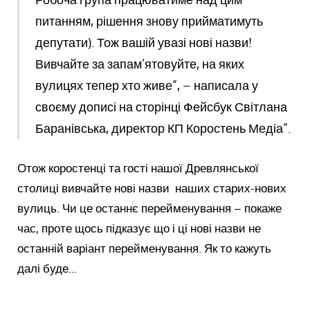
питанням, рішення знову прийматимуть
депутати). Тож вашій увазі нові назви!
Вивчайте за запам’ятовуйте, на яких
вулицях тепер хто живе”, – написала у
своєму дописі на сторінці Фейсбук Світлана
Баранівська, директор КП Коростень Медіа”.
Отож коростенці та гості нашої Древлянської
столиці вивчайте нові назви наших старих-нових
вулиць. Чи це останнє перейменування – покаже
час, проте щось підказує що і ці нові назви не
останній варіант перейменування. Як то кажуть
далі буде…