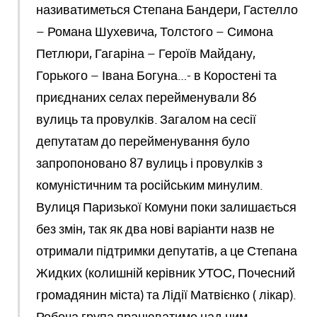
називатиметься Степана Бандери, Гастелло
– Романа Шухевича, Толстого – Симона
Петлюри, Гагаріна – Героїв Майдану,
Горького – Івана Богуна…- в Коростені та
приєднаних селах перейменували 86
вулиць та провулків. Загалом на сесії
депутатам до перейменування було
запропоновано 87 вулиць і провулків з
комуністичним та російським минулим.
Вулиця Паризької Комуни поки залишається
без змін, так як два нові варіанти назв не
отримали підтримки депутатів, а це Степана
Жидких (колишній керівник УТОС, Почесний
громадянин міста) та Лідії Матвієнко ( лікар).
Робоча група працюватиме над цим