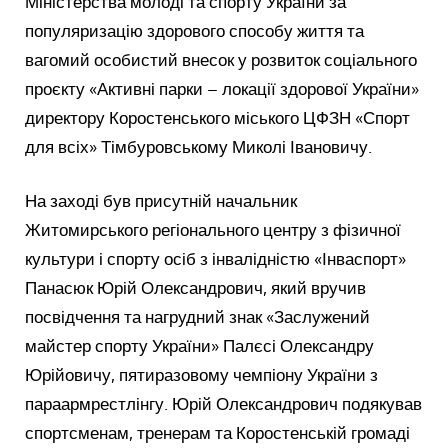
Міністерства молоді та спорту України за
популяризацію здорового способу життя та
вагомий особистий внесок у розвиток соціального
проєкту «Активні парки – локації здорової України»
директору Коростенського міського ЦФЗН «Спорт
для всіх» Тімбуровському Миколі Івановичу.
На заході був присутній начальник
Житомирського регіонального центру з фізичної
культури і спорту осіб з інвалідністю «Інваспорт»
Панасюк Юрій Олександрович, який вручив
посвідчення та нагрудний знак «Заслужений
майстер спорту України» Палєсі Олександру
Юрійовичу, пятиразовому чемпіону України з
параармрестлінгу. Юрій Олександрович подякував
спортсменам, тренерам та Коростенській громаді