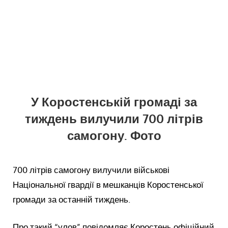
У Коростенській громаді за
тиждень вилучили 700 літрів
самогону. Фото
700 літрів самогону вилучили військові
Національної гвардії в мешканців Коростенської
громади за останній тиждень.
Про такий “улов” повідомляє Коростень офіційний