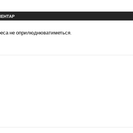
МЕНТАР
реса не оприлюднюватиметься.