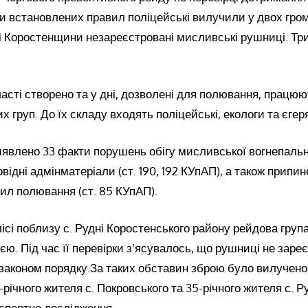
 встановлених правил поліцейські вилучили у двох гро
і Коростенщини незареєстровані мисливські рушниці. Три
ласті створено та у дні, дозволені для полювання, працю
х груп. До їх складу входять поліцейські, екологи та єгер
иявлено 33 факти порушень обігу мисливської вогнепально
відні адмінматеріали (ст. 190, 192 КУпАП), а також припи
ил полювання (ст. 85 КУпАП).
у лісі поблизу с. Рудні Коростенського району рейдова гру
оєю. Під час її перевірки з’ясувалось, що рушниці не заре
аконом порядку.За таких обставин зброю було вилучено 
річного жителя с. Покровського та 35-річного жителя с. Ру
кспертне дослідження.