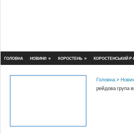
Skip
to
content
ГОЛОВНА
НОВИНИ
КОРОСТЕНЬ
КОРОСТЕНСЬКИЙ Р-
Головна
>
Новин
рейдова група в