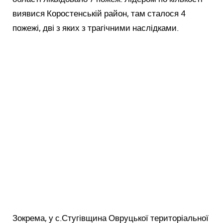
виявися Коростенській район, там сталося 4
пожежі, дві з яких з трагічними наслідками.
Зокрема, у с.Стугівщина Овруцької територіальної