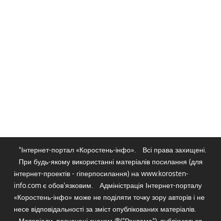
"Інтернет-портал «Коростень-інфо».
Всі права захищені.
При будь-якому використанні матеріалів посилання (для
інтернет-проектів - гіперпосилання) на www.korosten-
info.com є обов'язковим.
Адміністрація Інтернет-порталу
«Коростень-інфо» може не поділяти точку зору авторів і не
несе відповідальності за зміст опублікованих матеріалів.
Матеріали, позначені знаком ®("Реклама"), публікуються