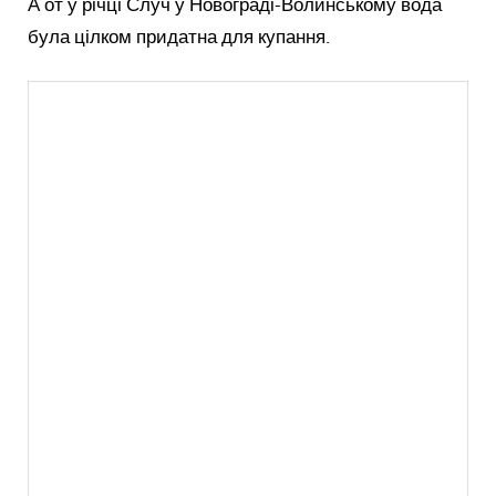
А от у річці Случ у Новограді-Волинському вода
була цілком придатна для купання.