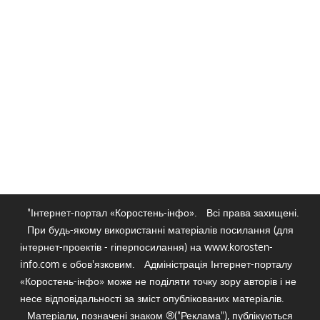
"Інтернет-портал «Коростень-інфо».
Всі права захищені.
При будь-якому використанні матеріалів посилання (для
інтернет-проектів - гіперпосилання) на www.korosten-
info.com є обов'язковим.
Адміністрація Інтернет-порталу
«Коростень-інфо» може не поділяти точку зору авторів і не
несе відповідальності за зміст опублікованих матеріалів.
Матеріали, позначені знаком ®("Реклама"), публікуються