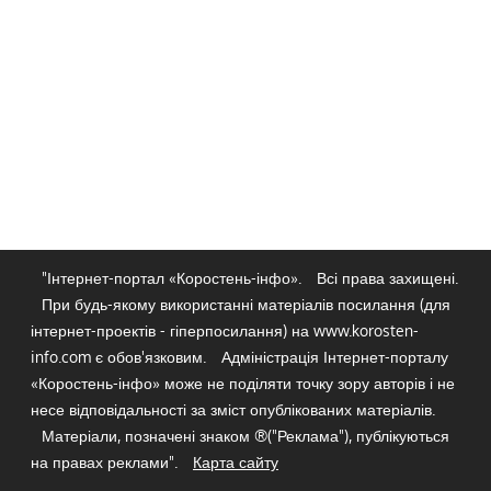
"Інтернет-портал «Коростень-інфо».
Всі права захищені.
При будь-якому використанні матеріалів посилання (для
інтернет-проектів - гіперпосилання) на www.korosten-
info.com є обов'язковим.
Адміністрація Інтернет-порталу
«Коростень-інфо» може не поділяти точку зору авторів і не
несе відповідальності за зміст опублікованих матеріалів.
Матеріали, позначені знаком ®("Реклама"), публікуються
на правах реклами".
Карта сайту