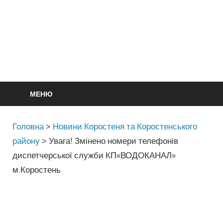
МЕНЮ
Головна
>
Новини Коростеня та Коростенського
району
>
Увага! Змінено номери телефонів
диспетчерської служби КП«ВОДОКАНАЛ»
м.Коростень