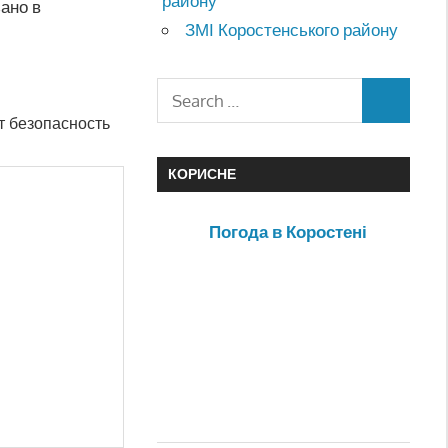
району
ано в
ЗМІ Коростенського району
т безопасность
КОРИСНЕ
Погода в Коростені