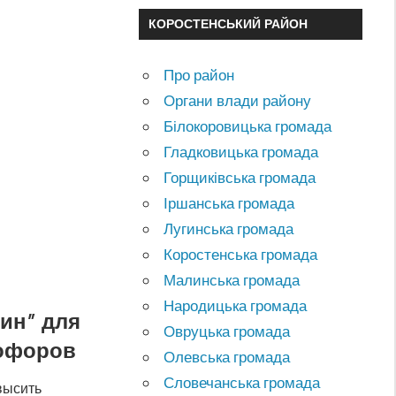
КОРОСТЕНСЬКИЙ РАЙОН
Про район
Органи влади району
Білокоровицька громада
Гладковицька громада
Горщиківська громада
Іршанська громада
Лугинська громада
Коростенська громада
Малинська громада
Народицька громада
дин” для
Овруцька громада
тофоров
Олевська громада
Словечанська громада
высить