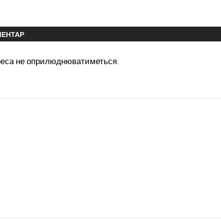
МЕНТАР
реса не оприлюднюватиметься.