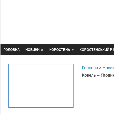
Skip
to
content
ГОЛОВНА
НОВИНИ
КОРОСТЕНЬ
КОРОСТЕНСЬКИЙ Р-
Головна
>
Новин
Ковель – Ягоди