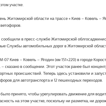
этом участке.
тень Житомирской области на трассе « Киев – Ковель – Я
светофоров.
 сообщили в пресс-службе Житомирской облгосадминис
ные Службы автомобильных дорог в Житомирской облас
М-07 Киев – Ковель – Ягодин (км 151+220) в городе Коро
 – сказано в сообщении. Этот участок ранее был концен
ортных происшествий. Теперь здесь установили и запус
офоров для автотранспорта и 12 пешеходных переходов.
 было принято, чтобы урегулировать движение для води
сность на этом участке, поскольку ни разметка, ни доро