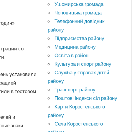
Ушомирська громада
Чоповицька громада
Телефонний довідник
годин»
району
Підприємства району
Медицина району
трации со
Освіта в районі
ти.
Культура и спорт району
Служба у справах дітей
стень установили
району
трацией
Транспорт району
тили в тестовом
Поштові індекси сіл району
Карти Коростенського
району
телей и
Села Коростенського
жные знаки