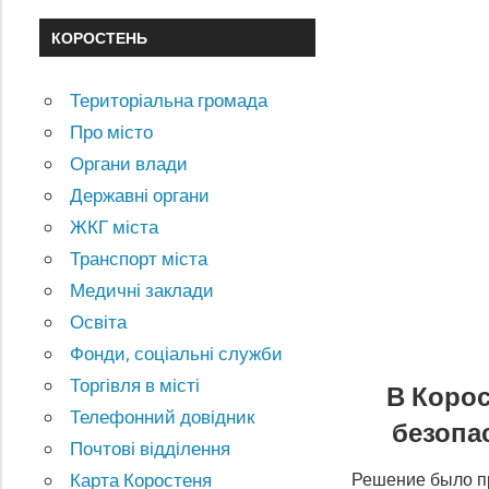
КОРОСТЕНЬ
Територіальна громада
Про місто
Органи влади
Державні органи
ЖКГ міста
Транспорт міста
Медичні заклади
Освіта
Фонди, соціальні служби
Торгівля в місті
В Корос
Телефонний довідник
безопа
Почтові відділення
Карта Коростеня
Решение было пр