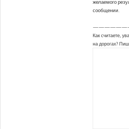
желаемого резул
сообщении.
——————
Как считаете, у
на дорогах? Пиш