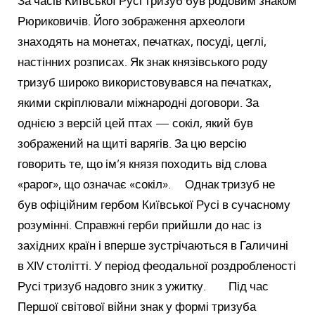
За часів Київської Русі тризуб був родовим знаком
Рюриковичів. Його зображення археологи
знаходять на монетах, печатках, посуді, цеглі,
настінних розписах. Як знак князівського роду
тризуб широко використовувався на печатках,
якими скріплювали міжнародні договори. За
однією з версій цей птах — сокіл, який був
зображений на щиті варягів. За цю версію
говорить те, що ім’я князя походить від слова
«рарог», що означає «сокіл». Однак тризуб не
був офіційним гербом Київської Русі в сучасному
розумінні. Справжні герби прийшли до нас із
західних країн і вперше зустрічаються в Галичині
в XIV столітті. У період феодальної роздробленості
Русі тризуб надовго зник з ужитку. Під час
Першої світової війни знак у формі тризуба