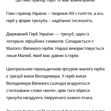
Гімн і прапор України – творіння XIX століття, а ось
герб у формі тризуба – надбання тисячоліть.
Державний Герб України — тризуб, один із
чотирьох офіційних символів. Складається з
Малого і Великого гербів. Наразі використовується
лише Малий, який має давню історію.
Центральною геральдичною фігурою малого герба
є тризуб князя Володимира. У гербі князя
Володимира Великого сьогодні вгадуються
стилізоване слово «воля», крім того обриси
тризуба нагадують пікіруючого хижого птаха.