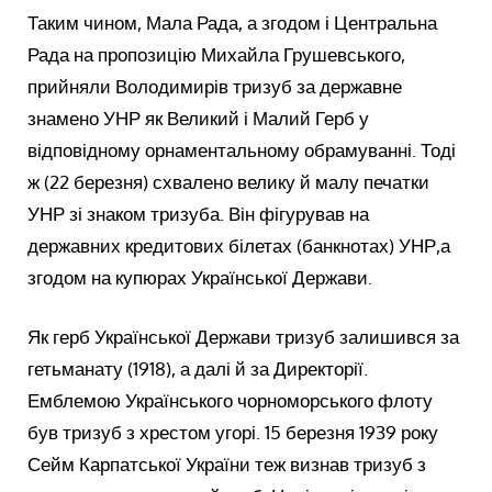
Таким чином, Мала Рада, а згодом і Центральна
Рада на пропозицію Михайла Грушевського,
прийняли Володимирів тризуб за державне
знамено УНР як Великий і Малий Герб у
відповідному орнаментальному обрамуванні. Тоді
ж (22 березня) схвалено велику й малу печатки
УНР зі знаком тризуба. Він фігурував на
державних кредитових білетах (банкнотах) УНР,а
згодом на купюрах Української Держави.
Як герб Української Держави тризуб залишився за
гетьманату (1918), а далі й за Директорії.
Емблемою Українського чорноморського флоту
був тризуб з хрестом угорі. 15 березня 1939 року
Сейм Карпатської України теж визнав тризуб з