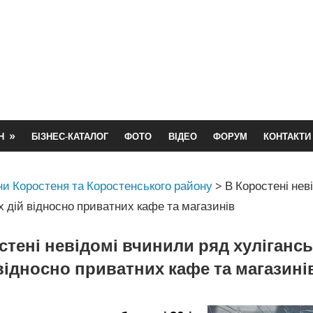
Н
БІЗНЕС-КАТАЛОГ
ФОТО
ВІДЕО
ФОРУМ
КОНТАКТИ
и Коростеня та Коростенського району
>
В Коростені нев
х дій відносно приватних кафе та магазинів
стені невідомі вчинили ряд хулігансь
відносно приватних кафе та магазині