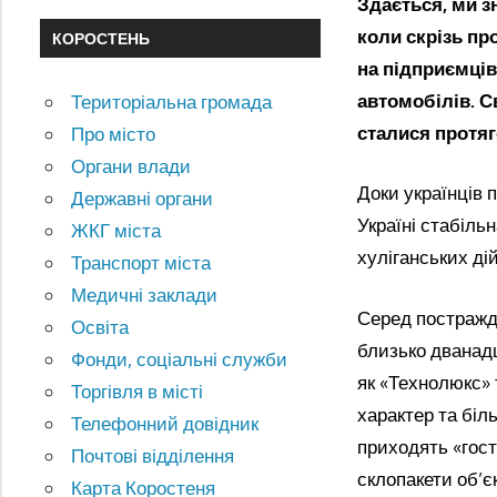
Здається
, ми
з
коли
скрізь пр
КОРОСТЕНЬ
на
підприємців
автомобілів
.
Св
Територіальна громада
сталися протя
Про місто
Органи влади
Доки українців 
Державні органи
Україні стабіль
ЖКГ міста
хуліганських ді
Транспорт міста
Медичні заклади
Серед постражда
Освіта
близько дванадц
Фонди, соціальні служби
як «Технолюкс» 
Торгівля в місті
характер та біл
Телефонний довідник
приходять «гост
Почтові відділення
склопакети об’є
Карта Коростеня