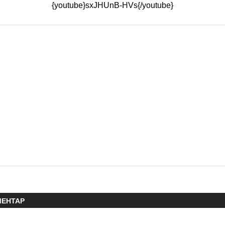
{youtube}sxJHUnB-HVs{/youtube}
МЕНТАР