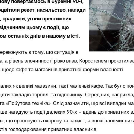
нову повертаємось
в
буремні
90-і,
оцвітали рекет
,
насильство
, напади
,
крадіжки
, угони
престижних
ідченням цьому є події
,
що
гом
останніх днів в нашому місті.
переконують в тому, що ситуація в
на, а рівень злочинності різко впав, Коростенем прокотила
й щодо кафе та магазинів приватної форми власності
.
лих як великі магазини, так і маленькі кафе. Так було по
яти закладів торгівлі та відпочинку. Серед них, наприкла
та «Побутова техніка». Слід зазначити, що всі випадки 
ьше нагадують події далеких 90-х – вдень до приватних в
і», що пропонують охорону та захист, а вночі зловмисники
ктів господарювання приватних власників.