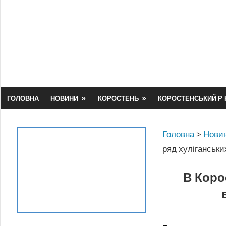
Skip
to
content
ГОЛОВНА
НОВИНИ
КОРОСТЕНЬ
КОРОСТЕНСЬКИЙ Р-
Головна
>
Новин
ряд хуліганськи
В Коро