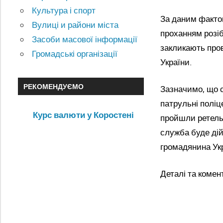
Культура і спорт
За даним фактом
Вулиці и райони міста
проханням розіб
Засоби масової інформації
закликають пров
Громадські організації
України.
РЕКОМЕНДУЄМО
Зазначимо, що 
патрульні поліц
Курс валюти у Коростені
пройшли ретельн
служба буде дій
громадянина Укр
Деталі та комен