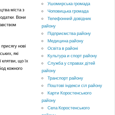
Ушомирська громада
цтва міста з
Чоповицька громада
податки. Вони
Телефонний довідник
давством
району
Підприємства району
Медицина району
присягу нові
Освіта в районі
ських, які
Культура и спорт району
 клятви, що їх
Служба у справах дітей
бод кожного
району
Транспорт району
Поштові індекси сіл району
Карти Коростенського
району
Села Коростенського