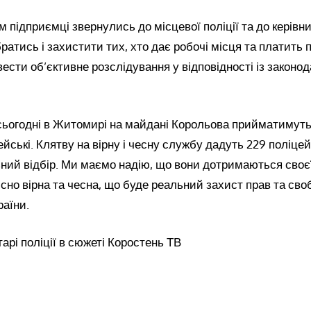
 підприємці звернулись до місцевої поліції та до керівни
ратись і захистити тих, хто дає робочі місця та платить 
ести об’єктивне розслідування у відповідності із законо
сьогодні в Житомирі на майдані Корольова прийматимуть 
ейські.
Клятву на вірну і чесну службу дадуть 229 поліцей
ий відбір. Ми маємо надію, що вони дотримаються своєї
сно вірна та чесна, що буде реальний захист прав та сво
аїни.
тарі поліції в сюжеті Коростень ТВ