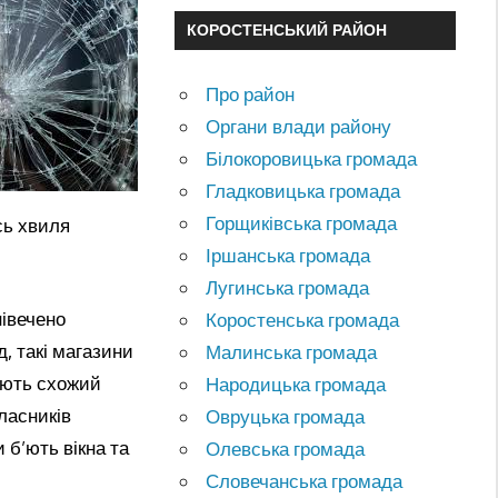
КОРОСТЕНСЬКИЙ РАЙОН
Про район
Органи влади району
Білокоровицька громада
Гладковицька громада
Горщиківська громада
сь хвиля
Іршанська громада
Лугинська громада
нівечено
Коростенська громада
д, такі магазини
Малинська громада
мають схожий
Народицька громада
ласників
Овруцька громада
 б’ють вікна та
Олевська громада
Словечанська громада