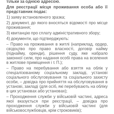
тільки за однією адресою.
Для реєстрації місця проживання особа або її
представник подає:
1) заяву встановленого зразка;
2) документ, до якого вносяться відомості про місце
проживання;
3) квитанцію про сплату адміністративного збору;
4) документи, що підтверджують:
– Право на проживання в житлі (наприклад, ордер,
свідоцтво про право власності, договір найму
(піднайму, оренди), рішення суду, яке набрало
законної сили, про надання особі права на вселення
в житлове приміщення і т. П.);
– Право на перебування або взяття на облік у
спеціалізованому соціальному закладі, установі
соціального обслуговування та соціального захисту
особи, – довідка про прийняття на обслуговування в
установі, закладі (для осіб, які перебувають на обліку
в цих установах або установах);
– Проходження служби у військовій частині, адреса
якої вказується при реєстрації, – довідка про
проходження служби у військовій частині (для
військовослужбовців, крім строковиків);