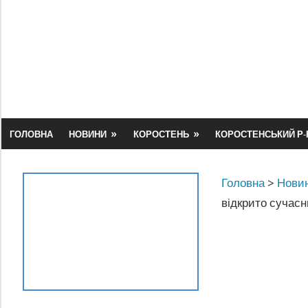
Skip
to
content
ГОЛОВНА
НОВИНИ
КОРОСТЕНЬ
КОРОСТЕНСЬКИЙ Р-
Головна
>
Новин
відкрито сучас