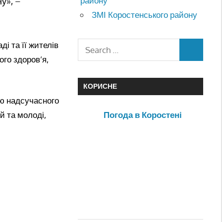
району
у», –
ЗМІ Коростенського району
і та її жителів
ого здоров’я,
КОРИСНЕ
ою надсучасного
й та молоді,
Погода в Коростені