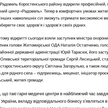
і Радовель Коростенського району відкрили професійний, 
ний центр «Радовель». Тепер в комфортних умовах жителі
 інших навколишніх сіл зможуть отримати високоякісні м
зберегти своє здоров’я і здоров’я своїх рідних.
тому відкритті сьогодні взяли заступник міністра охорони
упник голови Житомирської ОДА Наталія Остапченко, гол
айонної державної адміністрації Юрій Тарасюк, його заст
 Олевської територіальної громади Сергій Лисицький, ст
старостинського округу Світлана Загорулько, а також люд
для рідного села – підприємець, меценат, ініціатор проє
ський, жителі громади.
 що такі гарні медичні центри в найближчий час завд
України, вкладу відповідального бізнесу з’являться 