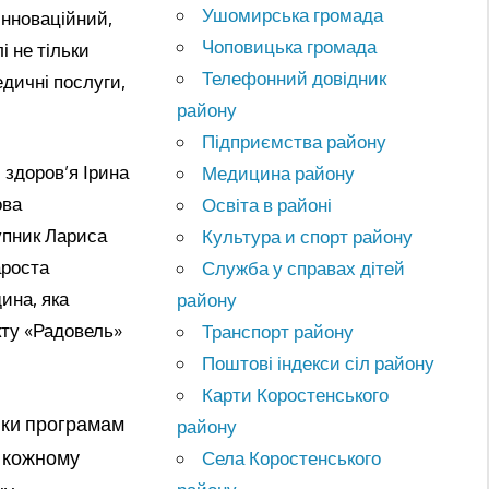
Ушомирська громада
інноваційний,
Чоповицька громада
 не тільки
Телефонний довідник
едичні послуги,
району
Підприємства району
 здоров’я Ірина
Медицина району
ова
Освіта в районі
упник Лариса
Культура и спорт району
ароста
Служба у справах дітей
ина, яка
району
кту «Радовель»
Транспорт району
Поштові індекси сіл району
Карти Коростенського
яки програмам
району
в кожному
Села Коростенського