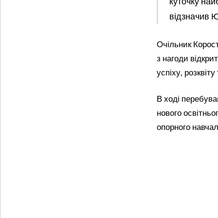
куточку най
відзначив Ю
Очільник Корост
з нагоди відкри
успіху, розквіту
В ході перебува
нового освітньо
опорного навчал