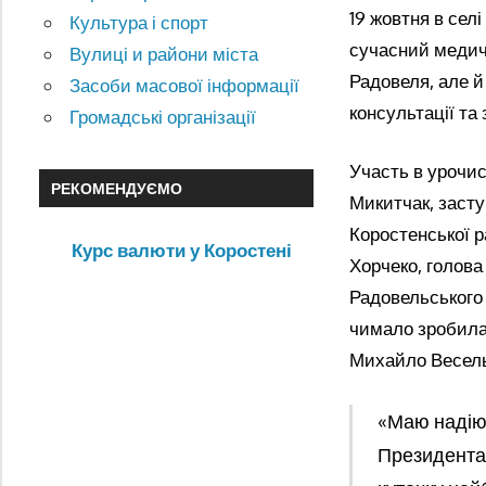
19 жовтня в сел
Культура і спорт
сучасний медич
Вулиці и райони міста
Радовеля, але й
Засоби масової інформації
консультації та 
Громадські організації
Участь в урочис
РЕКОМЕНДУЄМО
Микитчак, заст
Коростенської р
Курс валюти у Коростені
Хорчеко, голова
Радовельського 
чимало зробила 
Михайло Весель
«Маю надію,
Президента 