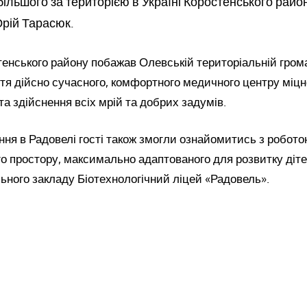
більшого за територією в Україні Коростенського район
рій Тарасюк.
енського району побажав Олевській територіальній громад
ття дійсно сучасного, комфортного медичного центру міцн
 та здійснення всіх мрій та добрих задумів.
ння в Радовелі гості також змогли ознайомитись з робот
го простору, максимально адаптованого для розвитку діте
ьного закладу Біотехнологічний ліцей «Радовель».