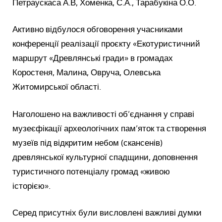
Петраускаса А.В, Хоменка, С.А., Тарабукіна О.О.
Активно відбулося обговорення учасниками
конференції реалізації проєкту «Екотуристичний
маршрут «Древлянські гради» в громадах
Коростеня, Малина, Овруча, Олевська
Житомирської області.
Наголошено на важливості об’єднання у справі
музеєфікації археологічних пам’яток та створення
музеїв під відкритим небом (скансенів)
древлянської культурної спадщини, доповнення
туристичного потенціалу громад «живою
історією».
Серед присутніх були висловлені важливі думки