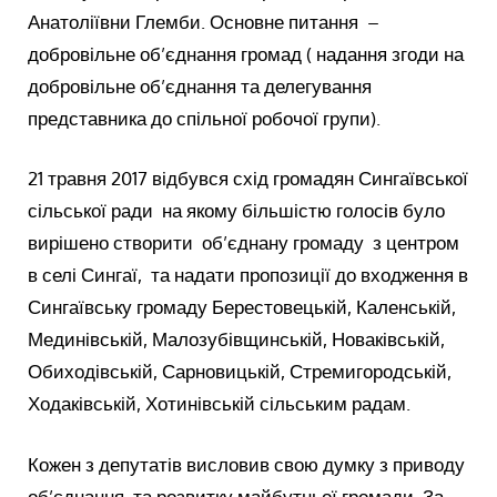
Анатоліївни Глемби. Основне питання –
добровільне об’єднання громад ( надання згоди на
добровільне об’єднання та делегування
представника до спільної робочої групи).
21 травня 2017 відбувся схід громадян Сингаївської
сільської ради на якому більшістю голосів було
вирішено створити об’єднану громаду з центром
в селі Сингаї, та надати пропозиції до входження в
Сингаївську громаду Берестовецькій, Каленській,
Мединівській, Малозубівщинській, Новаківській,
Обиходівській, Сарновицькій, Стремигородській,
Ходаківській, Хотинівській сільським радам.
Кожен з депутатів висловив свою думку з приводу
об’єднання та розвитку майбутньої громади. За