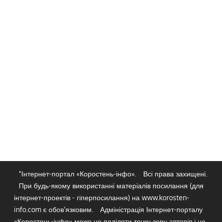
"Інтернет-портал «Коростень-інфо».
Всі права захищені.
При будь-якому використанні матеріалів посилання (для
інтернет-проектів - гіперпосилання) на www.korosten-
info.com є обов'язковим.
Адміністрація Інтернет-порталу
«Коростень-інфо» може не поділяти точку зору авторів і не