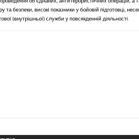
 проведення об’єднаних, антитерористичних операцій, а т
у та безпеки, високі показники у бойовій підготовці, нес
тової (внутрішньої) служби у повсякденній діяльності.