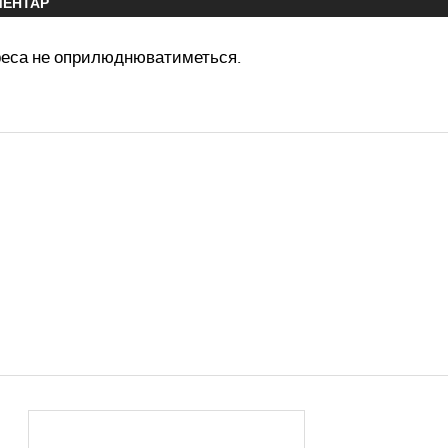
МЕНТАР
реса не оприлюднюватиметься.