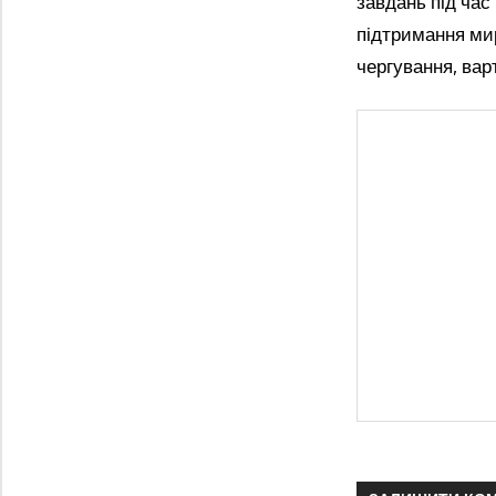
завдань під час
підтримання мир
чергування, вар