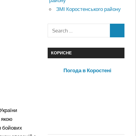
району
ЗМІ Коростенського району
КОРИСНЕ
Погода в Коростені
України
 якою
я бойових