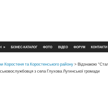
Н
БІЗНЕС-КАТАЛОГ
ФОТО
ВІДЕО
ФОРУМ
КОНТАКТИ
и Коростеня та Коростенського району
>
Відзнакою “Ста
йськовослужбовця з села Глухова Лугинської громади