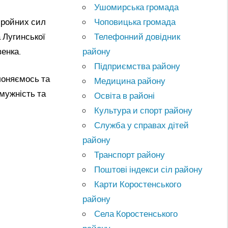
Ушомирська громада
бройних сил
Чоповицька громада
 Лугинської
Телефонний довідник
енка.
району
Підприємства району
лоняємось та
Медицина району
мужність та
Освіта в районі
Культура и спорт району
Служба у справах дітей
району
Транспорт району
Поштові індекси сіл району
Карти Коростенського
району
Села Коростенського