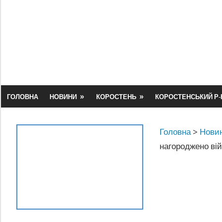
Skip
to
content
ГОЛОВНА
НОВИНИ
КОРОСТЕНЬ
КОРОСТЕНСЬКИЙ Р-
Головна
>
Новин
нагороджено ві