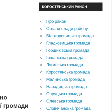
КОРОСТЕНСЬКИЙ РАЙОН
Про район
Органи влади району
Білокоровицька громада
Гладковицька громада
Горщиківська громада
Іршанська громада
Лугинська громада
Коростенська громада
Малинська громада
Народицька громада
Овруцька громада
ено
Олевська громада
ї громади
Словечанська громада