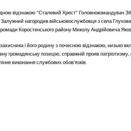
дною відзнакою “Сталевий Хрест” Головнокомандувач З
 Залужний нагородив військовослужбовця з села Глухова
 громади Коростенського району Миколу Андрійовича Яков
захисника і його родину з почесною відзнакою, низько вк
вну громадянську позицію, справжній прояв патріотизму, 
лінне виконання службових обов’язків.