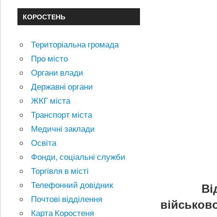
КОРОСТЕНЬ
Територіальна громада
Про місто
Органи влади
Державні органи
ЖКГ міста
Транспорт міста
Медичні заклади
Освіта
Фонди, соціальні служби
Торгівля в місті
Телефонний довідник
Ві
Почтові відділення
військов
Карта Коростеня