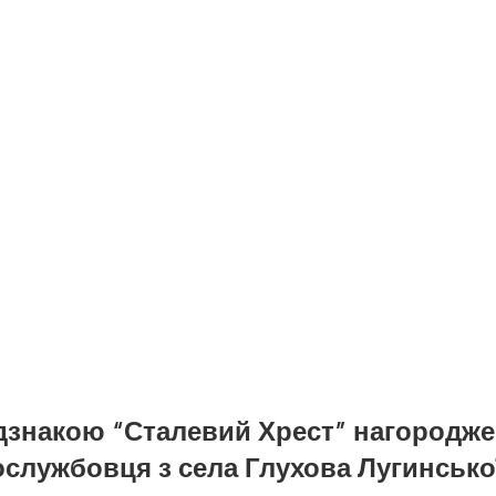
дзнакою “Сталевий Хрест” нагородж
ослужбовця з села Глухова Лугинсько