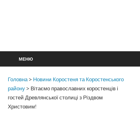
МЕНЮ
Головна
>
Новини Коростеня та Коростенського
району
>
Вітаємо православних коростенців і
гостей Древлянської столиці з Різдвом
Христовим!