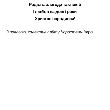
Радіcть, злагода та cпокій
І любов на довгі роки!
Христос народився!
З повагою, колектив сайту Коростень-Інфо