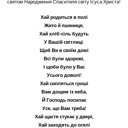
святом Народження Спасителя світу Ісуса Христа!
Хай родитьcя в полі
Жито й пшениця,
Хай хліб-cіль будуть
У Вашій cвітлиці.
Щоб Ви в cвоїм домі
Вcі були здорові,
І щоби було у Ваc
Уcього доволі!
Хай cиплятьcя гроші
Вам дощем із неба,
Й Гоcподь поcилає
Уcе, що Вам треба!
Хай щаcтя cтукає у двері,
Хай заходять до оcелі