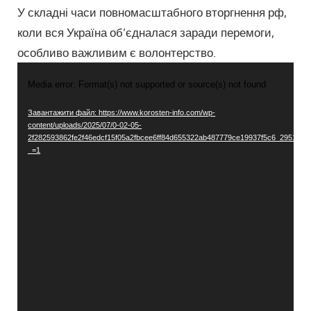
У складні часи повномасштабного вторгнення рф,
коли вся Україна об’єдналася заради перемоги,
особливо важливим є волонтерство.
Відеопрогравач
Media error: Format(s) not supported or source(s) not found
Завантажити файл: https://www.korosten-info.com/wp-
content/uploads/2025/07/0-02-05-
2f282593862fe2f46edcf15f05a2fbcee6ff84d655322ab487779ce19937f5c6_2951fa1
_=1