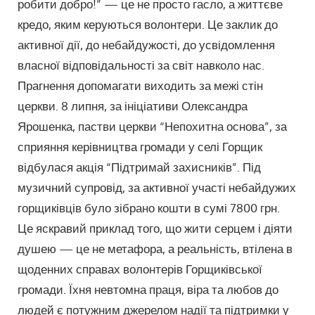
робити добро!” — це не просто гасло, а життєве
кредо, яким керуються волонтери. Це заклик до
активної дії, до небайдужості, до усвідомлення
власної відповідальності за світ навколо нас.
Прагнення допомагати виходить за межі стін
церкви. 8 липня, за ініціативи Олександра
Ярошенка, пастви церкви “Непохитна основа”, за
сприяння керівництва громади у селі Горщик
відбулася акція “Підтримай захисників”. Під
музичний супровід, за активної участі небайдужих
горщиківців було зібрано кошти в сумі 7800 грн.
Це яскравий приклад того, що жити серцем і діяти
душею — це не метафора, а реальність, втілена в
щоденних справах волонтерів Горщиківської
громади. Їхня невтомна праця, віра та любов до
людей є потужним джерелом надії та підтримки у