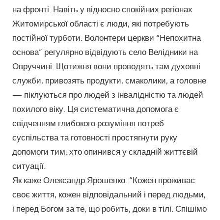
на фронті. Навіть у відносно спокійних регіонах
Житомирської області є люди, які потребують
постійної турботи. Волонтери церкви “Непохитна
основа” регулярно відвідують село Велідники на
Овруччині. Щотижня вони проводять там духовні
служби, привозять продукти, смаколики, а головне
— піклуються про людей з інвалідністю та людей
похилого віку. Ця систематична допомога є
свідченням глибокого розуміння потреб
суспільства та готовності простягнути руку
допомоги тим, хто опинився у складній життєвій
ситуації.
Як каже Олександр Ярошенко: “Кожен проживає
своє життя, кожен відповідальний і перед людьми,
і перед Богом за те, що робить, доки в тілі. Спішімо