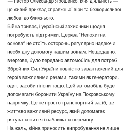
— пастор Олександр Ярошенко. Їхня діяльність —
це живий приклад справжньої віри та безкорисливої
любові до ближнього.
Війна триває, і українські захисники щодня
потребують підтримки. Церква “Непохитна
основа” не стоїть осторонь, регулярно надаючи
необхідну допомогу нашим воїнам. Нещодавно,
вчергове, було передано автомобіль для потреб
Збройних Сил України повністю завантажений для
героїв важливими речами, такими як генератори,
одяг, засоби гігієни тощо. Цей автомобіль буде
допомагати боронити Україну на Покровському
напрямку. Це не просто транспортний засіб, це —
життєво важливий ресурс, який допомагає
рятувати життя і наближати перемогу.
На жаль, війна приносить випробування не лише