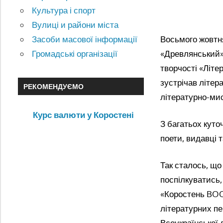
Культура і спорт
Вулиці и райони міста
Восьмого жовтн
Засоби масової інформації
«Древлянський» 
Громадські організації
творчості «Літе
зустрічав літер
РЕКОМЕНДУЄМО
літературно-мис
Курс валюти у Коростені
З багатьох куто
поети, видавці 
Так сталось, що
поспілкуватись,
«Коростень BOOK
літературних пе
Всеукраїнської 