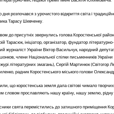
о дня розпочався з урочистого відкриття світа і традицій
тника Тарасу Шевченку.
вом до присутніх звернулись голова Коростенської район
рій Тарасюк, ініціатор, організатор, фундатор літературн
ий журналіст України Віктор Васильчук, народний депута
онков, члени Національної спілки письменників України
 журі літературних змагань), Сергій Мартинюк (Світогор Ле
ленко, радник Коростенського міського голови Олександ
чили, що коростенська земля дала світові чимало творчи
м словом прославляють нашу країну, нашу землю, рідну 
асники свята перемістились до затишного приміщення Ко