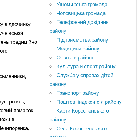
Ушомирська громада
Чоповицька громада
Телефонний довідник
у відпочинку
району
учнівської
Підприємства району
стень традиційно
Медицина району
ого
Освіта в районі
Культура и спорт району
Служба у справах дітей
исьменники,
району
Транспорт району
зустрітись,
Поштові індекси сіл району
жковий ярмарок
Карти Коростенського
можців
району
Нечипоренка,
Села Коростенського