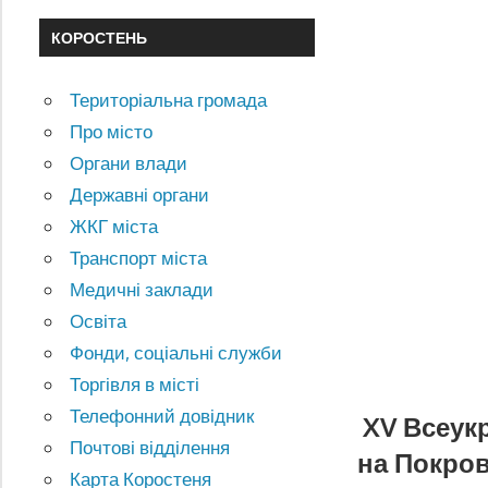
КОРОСТЕНЬ
Територіальна громада
Про місто
Органи влади
Державні органи
ЖКГ міста
Транспорт міста
Медичні заклади
Освіта
Фонди, соціальні служби
Торгівля в місті
Телефонний довідник
XV Всеук
Почтові відділення
на Покров
Карта Коростеня