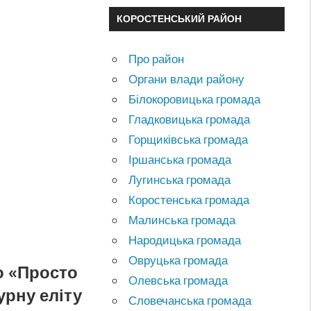
КОРОСТЕНСЬКИЙ РАЙОН
Про район
Органи влади району
Білокоровицька громада
Гладковицька громада
Горщиківська громада
Іршанська громада
Лугинська громада
Коростенська громада
Малинська громада
Народицька громада
Овруцька громада
о «Просто
Олевська громада
урну еліту
Словечанська громада