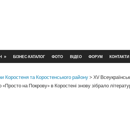
Н
БІЗНЕС-КАТАЛОГ
ФОТО
ВІДЕО
ФОРУМ
КОНТАКТИ
и Коростеня та Коростенського району
>
XV Всеукраїнськ
 «Просто на Покрову» в Коростені знову зібрало літерату