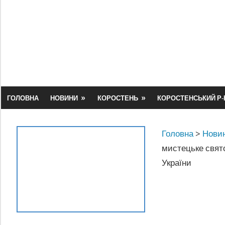
Skip
to
content
ГОЛОВНА
НОВИНИ
КОРОСТЕНЬ
КОРОСТЕНСЬКИЙ Р-
Головна
>
Новин
мистецьке свято
України