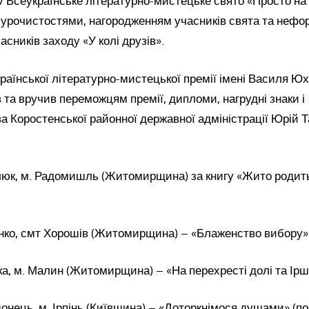
 Всеукраїнське літературно-мистецьке свято «Просто на
урочистостями, нагородженням учасників свята та неф
асників заходу «У колі друзів».
раїнської літературно-мистецької премії імені Василя Ю
ав та вручив переможцям премії, дипломи, нагрудні знаки і
а Коростенської районної державної адміністрації Юрій 
люк, м. Радомишль (Житомирщина) за книгу «Жито родить
енко, смт Хорошів (Житомирщина) – «Блаженство вибору» (
ка, м. Малин (Житомирщина) – «На перехресті долі та Ірші»
донець, м. Ірпінь (Київщина) – «Доторкнімося душами» (пое