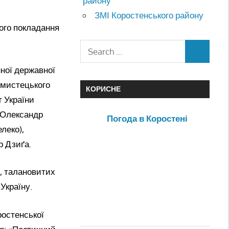
району
ЗМІ Коростенського району
ного покладання
ної державної
о-мистецького
КОРИСНЕ
т України
 Олександр
Погода в Коростені
леко),
р Дзиґа.
х, талановитих
Україну.
ростенської