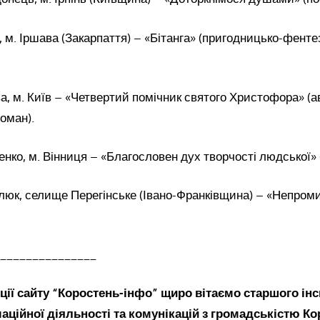
, м. Іршава (Закарпаття) – «Бітанга» (пригодницько-фенте
а, м. Київ – «Четвертий помічник святого Христофора» (
оман).
нко, м. Вінниця – «Благословен дух творчості людської» (
илюк, селище Перегінське (Івано-Франківщина) – «Непром
_______________
кції сайту “Коростень-інфо” щиро вітаємо
старшого ін
аційної діяльності та
комунікацій з громадськістю Ко