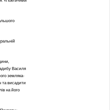
ня: «Поетичний
дальшого
тральній
щини,
садибу Василя
мого земляка-
ч та висадити
ів на його