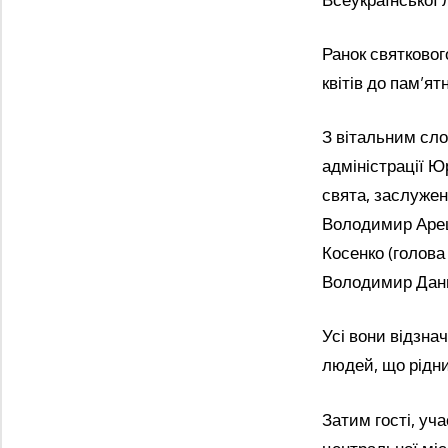
Ранок святковог
квітів до пам’я
З вітальним сло
адміністрації Ю
свята, заслужен
Володимир Ареш
Косенко (голова
Володимир Дани
Усі вони відзна
людей, що рідни
Затим гості, уч