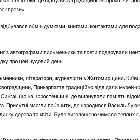
ької бібліотеки, де відбулись традиційні експромт-читан
ок прози».
 відбувався обмін думками, книгами, контактами для по
ниг з автографами письменники та поети подарували цен
адку про цей чудовий день.
сьменники, літератори, журналісти з Житомирщини, Київ
ровоградщини, Прикарпаття традиційно відвідали музей-
Сингаї, що на Коростенщині, де вшанували пам’ять відо
та. Присутні змогли побачити, де народився Василь Луки
динку дерева та квіти. Було виголошено чимало теплих сл