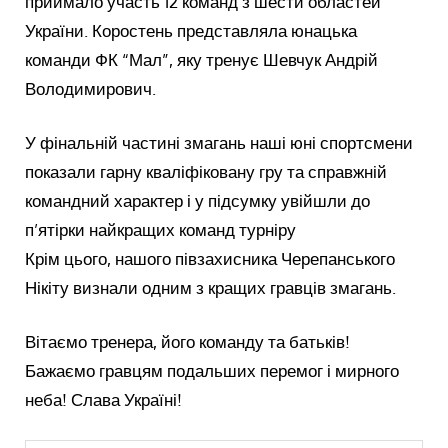
приймало участь 12 команд з шести областей
України. Коростень представляла юнацька
команди ФК “Мал”, яку тренує Шевчук Андрій
Володимирович.
У фінальній частині змагань наші юні спортсмени
показали гарну кваліфіковану гру та справжній
командний характер і у підсумку увійшли до
п’ятірки найкращих команд турніру
Крім цього, нашого півзахисника Черепанського
Нікіту визнали одним з кращих гравців змагань.
Вітаємо тренера, його команду та батьків!
Бажаємо гравцям подальших перемог і мирного
неба! Слава Україні!