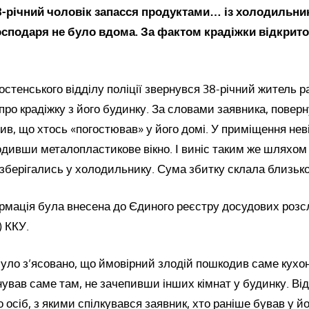
-річний чоловік запасся продуктами… із холодильни
осподаря не було вдома. За фактом крадіжки відкрит
остенського відділу поліції звернувся 38-річний житель р
ро крадіжку з його будинку. За словами заявника, пове
ітив, що хтось «погостював» у його домі. У приміщення не
дивши металопластикове вікно. І виніс таким же шляхом
зберігались у холодильнику. Сума збитку склала близько
рмація була внесена до Єдиного реєстру досудових розсл
) ККУ.
ло з’ясовано, що ймовірний злодій пошкодив саме кухон
нував саме там, не зачепивши інших кімнат у будинку. Від
осіб, з якими спілкувався заявник, хто раніше бував у йог