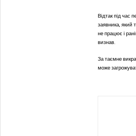
Відтак під час 
заявника, який т
не працює і ран
визнав.
За таємне викра
може загрожувати