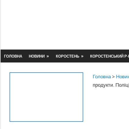
Skip
to
content
ГОЛОВНА
НОВИНИ
КОРОСТЕНЬ
КОРОСТЕНСЬКИЙ Р-
Головна
>
Новин
продукти. Поліц