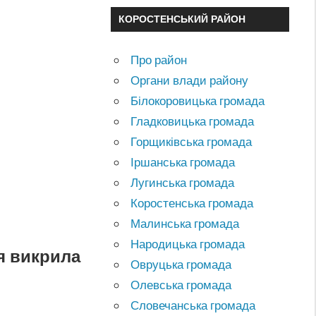
КОРОСТЕНСЬКИЙ РАЙОН
Про район
Органи влади району
Білокоровицька громада
Гладковицька громада
Горщиківська громада
Іршанська громада
Лугинська громада
Коростенська громада
Малинська громада
Народицька громада
я викрила
Овруцька громада
Олевська громада
Словечанська громада