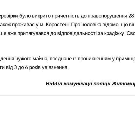
перевірки було викрито причетність до правопорушення 28
акож проживає у м. Коростені. Про чоловіка відомо, що ві
іше вже притягувався до відповідальності за крадіжку. Св
дення чужого майна, поєднане із проникненням у приміще
 від 3 до 6 років ув’язнення.
Відділ комунікації поліції Житоми