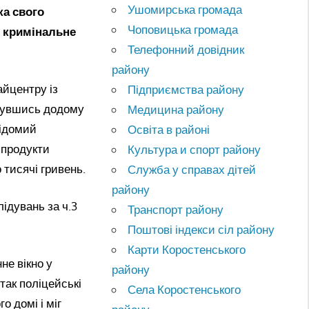
Ушомирська громада
ка свого
Чоповицька громада
о кримінальне
Телефонний довідник
району
айцентру із
Підприємства району
рнувшись додому
Медицина району
відомий
Освіта в районі
 продукти
Культура и спорт району
 тисячі гривень.
Служба у справах дітей
району
ідувань за ч.3
Транспорт району
Поштові індекси сіл району
Карти Коростенського
не вікно у
району
так поліцейські
Села Коростенського
о домі і міг