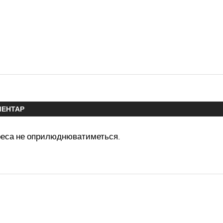
МЕНТАР
реса не оприлюднюватиметься.