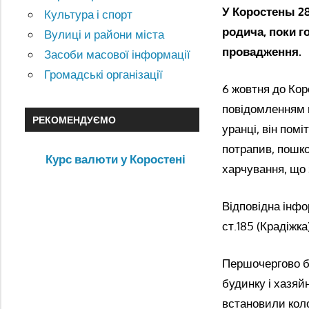
У Коростены 28
Культура і спорт
родича, поки г
Вулиці и райони міста
провадження.
Засоби масової інформації
Громадські організації
6 жовтня до Кор
повідомленням п
РЕКОМЕНДУЄМО
уранці, він пом
потрапив, пошко
Курс валюти у Коростені
харчування, що 
Відповідна інфо
ст.185 (Крадіжка
Першочергово бу
будинку і хазяй
встановили коло 