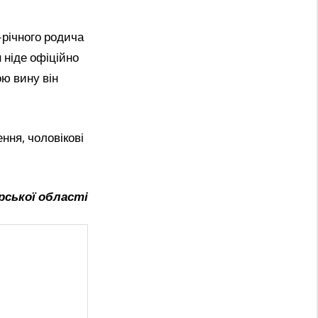
-річного родича
н ніде офіційно
ою вину він
ння, чоловікові
рської області