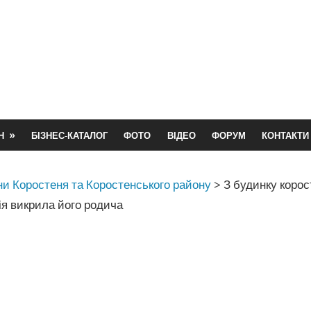
Н
БІЗНЕС-КАТАЛОГ
ФОТО
ВІДЕО
ФОРУМ
КОНТАКТИ
и Коростеня та Коростенського району
>
З будинку коро
ія викрила його родича