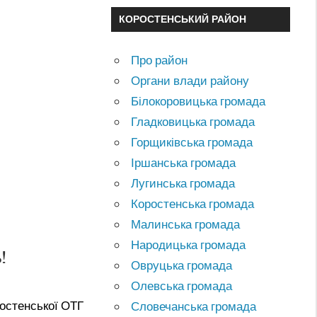
КОРОСТЕНСЬКИЙ РАЙОН
Про район
Органи влади району
Білокоровицька громада
Гладковицька громада
Горщиківська громада
Іршанська громада
Лугинська громада
Коростенська громада
Малинська громада
Народицька громада
!
Овруцька громада
Олевська громада
ростенської ОТГ
Словечанська громада