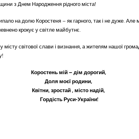
нщини з Днем Народження рідного міста!
ипало на долю Коростеня – як гарного, так і не дуже. Але 
певнено крокує у світле майбутнє.
місту світової слави і визнання, а жителям нашої громад
у!
Коростень мій – дім дорогий,
Доля моєї родини,
Квітни, зростай , місто надій,
Гордість Руси-України!