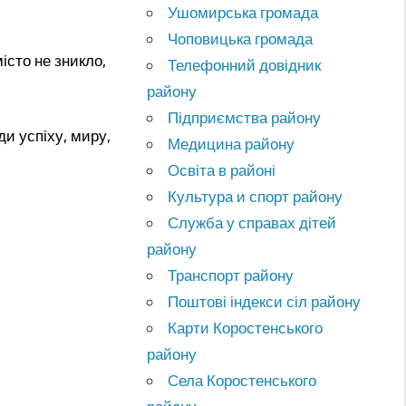
Ушомирська громада
Чоповицька громада
місто не зникло,
Телефонний довідник
району
Підприємства району
и успіху, миру,
Медицина району
Освіта в районі
Культура и спорт району
Служба у справах дітей
району
Транспорт району
Поштові індекси сіл району
Карти Коростенського
району
Села Коростенського