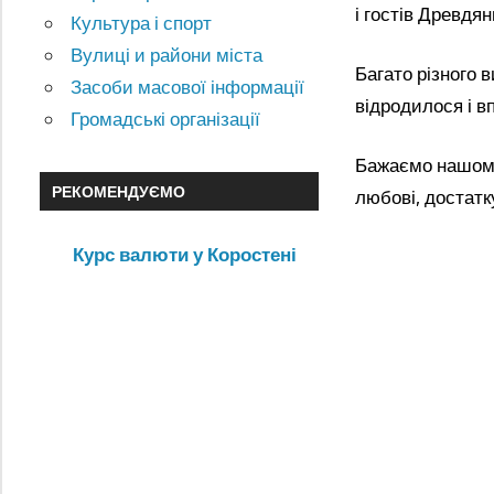
і гостів Древдя
Культура і спорт
Вулиці и райони міста
Багато різного в
Засоби масової інформації
відродилося і в
Громадські організації
Бажаємо нашому 
РЕКОМЕНДУЄМО
любові, достатк
Курс валюти у Коростені