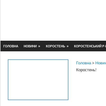
Skip
to
content
ГОЛОВНА
НОВИНИ
КОРОСТЕНЬ
КОРОСТЕНСЬКИЙ Р-
Головна
>
Новин
Коростень!