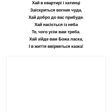
Хай в квартирі і хатинці
Заіскриться вогник чуда,
Хай добро до вас прибуде.
Хай насіється із неба
Те, чого усім вам треба.
Хай зійде вам Божа ласка,
І в життя ввірветься казка!