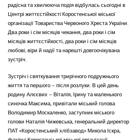
радісна та хвилююча подія відбулась сьогодні в
Центрі життєстійкості Коростенської міської
організації Товариства Червоного Хреста України.
Два роки і сім місяців чекання, два роки і сім
місяців життєстійкості, два роки і сім місяців
любові, віри й надії та нарешті довгоочікувана
зустріч.
Зустріч і святкування трирічного подружнього
життя та першого – після розлуки. В цей день
родину Алєєвих – Віталія, Ірину та маленького
синочка Максима, привітали міський голова
Володимир Москаленко, заступник міського
голови Наталія Чижевська, генеральний директор
ПАТ «Коростенський хлібзавод» Микола Іскра,
фахівці Коростенської міської організації