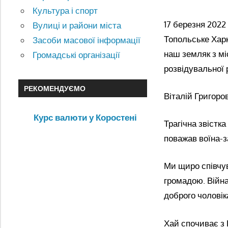
Культура і спорт
17 березня 2022
Вулиці и райони міста
Топольське Харкі
Засоби масової інформації
наш земляк з м
Громадські організації
розвідувальної 
РЕКОМЕНДУЄМО
Віталій Григоро
Курс валюти у Коростені
Трагічна звістка
поважав воїна-з
Ми щиро співчув
громадою. Війна
доброго чоловіка
Хай спочиває з 