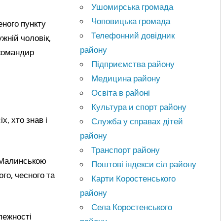
Ушомирська громада
Чоповицька громада
еного пункту
Телефонний довідник
ужній чоловік,
району
 командир
Підприємства району
Медицина району
Освіта в районі
Культура и спорт району
х, хто знав і
Служба у справах дітей
району
Транспорт району
ї Малинською
Поштові індекси сіл району
го, чесного та
Карти Коростенського
району
Села Коростенського
лежності