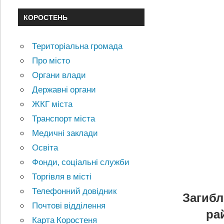
КОРОСТЕНЬ
Територіальна громада
Про місто
Органи влади
Державні органи
ЖКГ міста
Транспорт міста
Медичні заклади
Освіта
Фонди, соціальні служби
Торгівля в місті
Телефонний довідник
Загибл
Почтові відділення
ра
Карта Коростеня