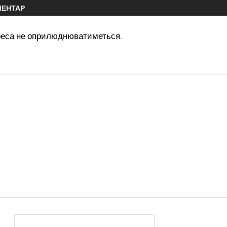
МЕНТАР
реса не оприлюднюватиметься.