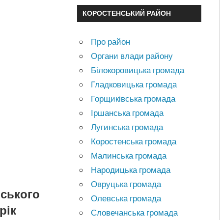
КОРОСТЕНСЬКИЙ РАЙОН
Про район
Органи влади району
Білокоровицька громада
Гладковицька громада
Горщиківська громада
Іршанська громада
Лугинська громада
Коростенська громада
Малинська громада
Народицька громада
Овруцька громада
нського
Олевська громада
рік
Словечанська громада