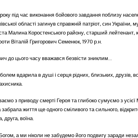
 року під час виконання бойового завдання поблизу насел
вської області загинув справжній патріот, син України, м
іста Малина Коростенського району, старший лейтенант,
роти Віталій Григорович Семенюк, 1970 р.н.
вич до цього часу вважався безвісти зниклим…
 болем вдарила в душі і серця рідних, близьких, друзів, всі
ахисника.
аємо з приводу смерті Героя та глибоко сумуємо з усіє
 забрала життя ще одного сміливого та сильного, відкрито
, друга, воїна.
Богом, а ми ніколи не забудемо його подвигу заради неза