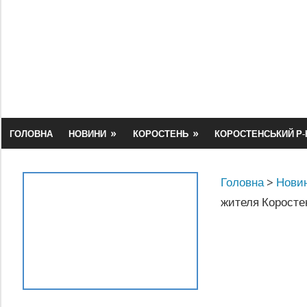
Skip
to
content
ГОЛОВНА
НОВИНИ
КОРОСТЕНЬ
КОРОСТЕНСЬКИЙ Р-
Головна
>
Новин
жителя Коростен