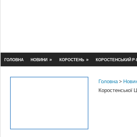
Skip
to
content
ГОЛОВНА
НОВИНИ
КОРОСТЕНЬ
КОРОСТЕНСЬКИЙ Р-
Головна
>
Новин
Коростенської Ц