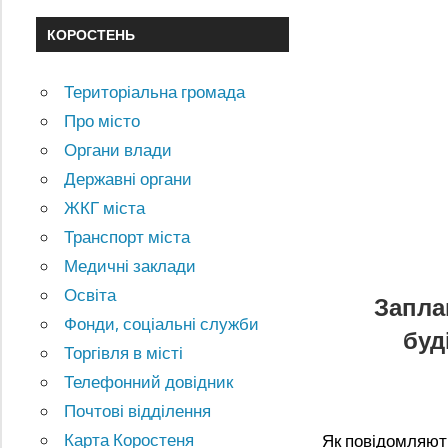
КОРОСТЕНЬ
Територіальна громада
Про місто
Органи влади
Державні органи
ЖКГ міста
Транспорт міста
Медичні заклади
Освіта
Запла
Фонди, соціальні служби
буд
Торгівля в місті
Телефонний довідник
Почтові відділення
Карта Коростеня
Як повідомляють