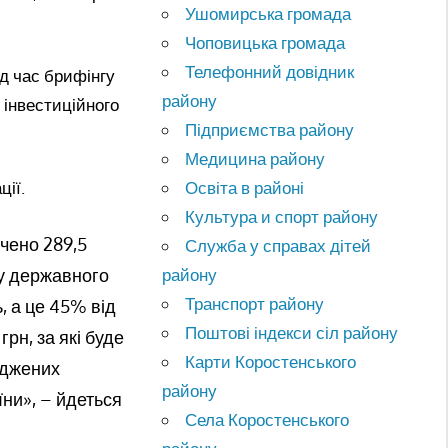
Ушомирська громада
Чоповицька громада
Телефонний довідник
д час брифінгу
району
 інвестиційного
Підприємства району
Медицина району
Освіта в районі
ції.
Культура и спорт району
чено 289,5
Служба у справах дітей
району
ду державного
Транспорт району
, а це 45% від
Поштові індекси сіл району
н, за які буде
Карти Коростенського
оджених
району
їни», – йдеться
Села Коростенського