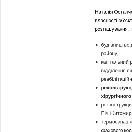
Наталія Остапч
власності об’єк
розташування, т
будівництво 
району;
капітальний 
відділення л
реабілітаційн
реконструкці
хірургічного
реконструкці
Піч Житомирс
термосанація
фахового кол