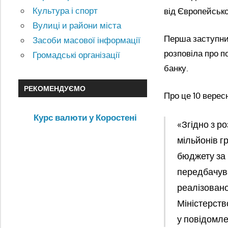
Культура і спорт
від Європейсько
Вулиці и райони міста
Перша заступни
Засоби масової інформації
розповіла про п
Громадські організації
банку.
РЕКОМЕНДУЄМО
Про це 10 верес
Курс валюти у Коростені
«Згідно з р
мільйонів г
бюджету за 
передбачува
реалізовано
Міністерств
у повідомле