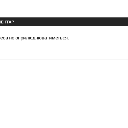
МЕНТАР
реса не оприлюднюватиметься.