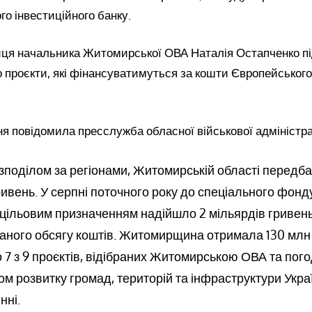
го інвестиційного банку.
ця начальника Житомирської ОВА Наталія Остапченко пі
о проєкти, які фінансуватимуться за кошти Європейського
ня повідомила пресслужба обласної військової адміністра
озподілом за регіонами, Житомирській області передба
ривень. У серпні поточного року до спеціального фон
цільовим призначенням надійшло 2 мільярдів гривень
ного обсягу коштів. Житомирщина отримала 130 млн гр
 7 з 9 проєктів, відібраних Житомирською ОВА та пог
ом розвитку громад, територій та інфраструктури Укра
нні.