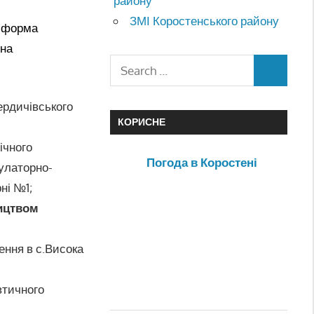
району
ЗМІ Коростенського району
а форма
она
ердичівського
КОРИСНЕ
ічного
Погода в Коростені
булаторно-
ні №1;
ництвом
ення в с.Висока
втичного