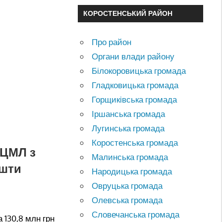
КОРОСТЕНСЬКИЙ РАЙОН
Про район
Органи влади району
Білокоровицька громада
Гладковицька громада
Горщиківська громада
Іршанська громада
Лугинська громада
Коростенська громада
 ЦМЛ з
Малинська громада
ошти
Народицька громада
Овруцька громада
Олевська громада
Словечанська громада
 130,8 млн грн