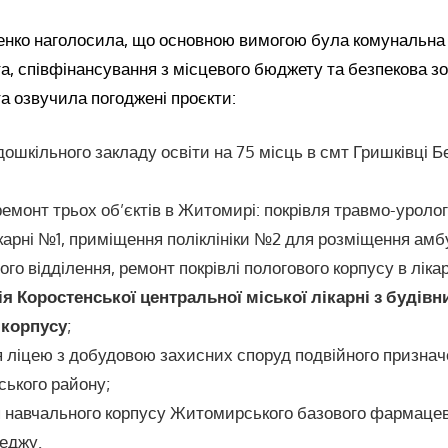
енко наголосила, що основною вимогою була комунальн
та, співфінансування з місцевого бюджету та безпекова з
а озвучила погоджені проєкти:
дошкільного закладу освіти на 75 місць в смт Гришківці Б
ремонт трьох об’єктів в Житомирі: покрівля травмо-уролог
ікарні №1, приміщення поліклініки №2 для розміщення ам
ого відділення, ремонт покрівлі пологового корпусу в лікар
я Коростенської центральної міської лікарні з будів
 корпусу
;
я ліцею з добудовою захисних споруд подвійного признач
ького району;
 навчального корпусу Житомирського базового фармаце
еджу.