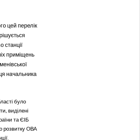
го цей перелік
рішується
о станції
ніх приміщень
менівської
иця начальника
ласті було
ти, виділені
раїни та ЄІБ
го розвитку ОВА
ції.