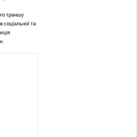
ого траншу
к соціальної та
зиція
н.