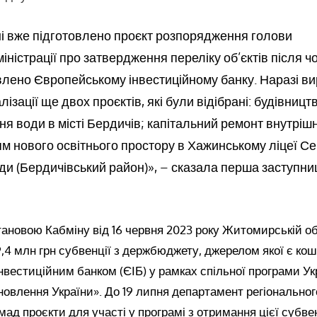
і вже підготовлено проєкт розпорядження голови
ністрації про затвердження переліку об’єктів після чо
лено Європейському інвестиційному банку. Наразі ви
ізації ще двох проєктів, які були відібрані: будівництв
ня води в місті Бердичів; капітальний ремонт внутріш
ям нового освітнього простору в Хажинському ліцеї Се
ади (Бердичівський район)», – сказала перша заступн
ановою Кабміну від 16 червня 2023 року Житомирській об
,4 млн грн субвенції з держбюджету, джерелом якої є кош
вестиційним банком (ЄІБ) у рамках спільної програми Ук
новлення України». До 19 липня департамент регіонально
мад проєкти для участі у програмі з отримання цієї субвен