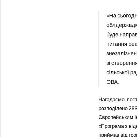
«На сьогодн
облдержадмі
буде направ
питання реал
знезалізнен
зі створенн
сільської р
ОВА.
Нагадаємо, пост
розподілено 289
Європейським ін
«Програма з від
приймав від гро