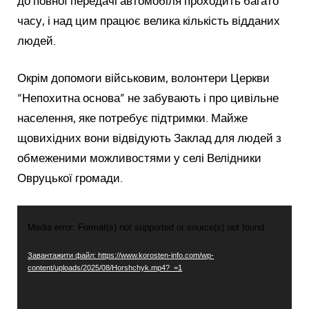
до повної передачі автомобіля проходить багато
часу, і над цим працює велика кількість відданих
людей.
Окрім допомоги військовим, волонтери Церкви
“Непохитна основа” не забувають і про цивільне
населення, яке потребує підтримки. Майже
щовихідних вони відвідують Заклад для людей з
обмеженими можливостями у селі Велідники
Овруцької громади.
Відеопрогравач
Media error: Format(s) not supported or source(s) not found
Завантажити файл: https://www.korosten-info.com/wp-
content/uploads/2025/08/Horshchyk.mp4?_=1