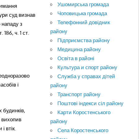
Ушомирська громада
римання
Чоповицька громада
ури суд визнав
Телефонний довідник
 нападу з
району
186, ч. 1 ст.
Підприємства району
Медицина району
Освіта в районі
Культура и спорт району
неодноразово
Служба у справах дітей
асобів і
району
Транспорт району
Поштові індекси сіл району
х будинків,
Карти Коростенського
, вихопив
району
і втік.
Села Коростенського