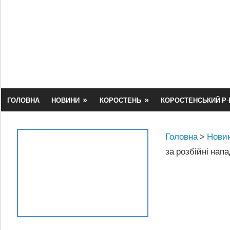
Skip
to
content
ГОЛОВНА
НОВИНИ
КОРОСТЕНЬ
КОРОСТЕНСЬКИЙ Р-
Головна
>
Новин
за розбійні напа