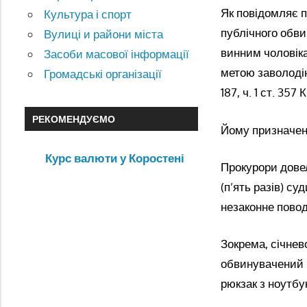
Як повідомляє 
Культура і спорт
публічного обви
Вулиці и райони міста
винним чоловіка
Засоби масової інформації
метою заволодінн
Громадські організації
187, ч. 1 ст. 357 
РЕКОМЕНДУЄМО
Йому призначено
Курс валюти у Коростені
Прокурори довел
(п’ять разів) су
незаконне пово
Зокрема, січнев
обвинувачений н
рюкзак з ноутбу