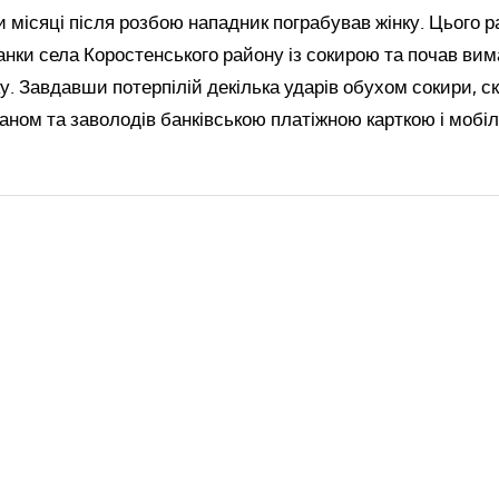
 місяці після розбою нападник пограбував жінку. Цього р
нки села Коростенського району із сокирою та почав вима
ку. Завдавши потерпілій декілька ударів обухом сокири, ск
аном та заволодів банківською платіжною карткою і мобі