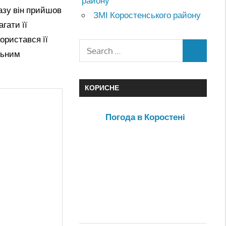
району
азу він прийшов
ЗМІ Коростенського району
гати її
ористався її
льним
КОРИСНЕ
Погода в Коростені