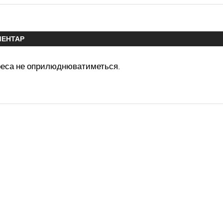
МЕНТАР
реса не оприлюднюватиметься.