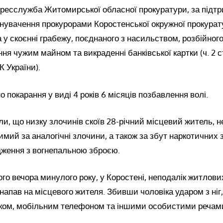
пресслужба Житомирської обласної прокуратури, за підт
нувачення прокурорами Коростенської окружної прокурат
 у скоєнні грабежу, поєднаного з насильством, розбійного
я чужим майном та викраденні банківської картки (ч. 2 ст. 
КК України).
 покарання у виді 4 років 6 місяців позбавлення волі.
и, що низку злочинів скоїв 28-річний місцевий житель, 
димий за аналогічні злочини, а також за збут наркотичних з
дження з вогнепальною зброєю.
ого вечора минулого року, у Коростені, неподалік житлови
апав на місцевого жителя. Збивши чоловіка ударом з ніг
ком, мобільним телефоном та іншими особистими речами 