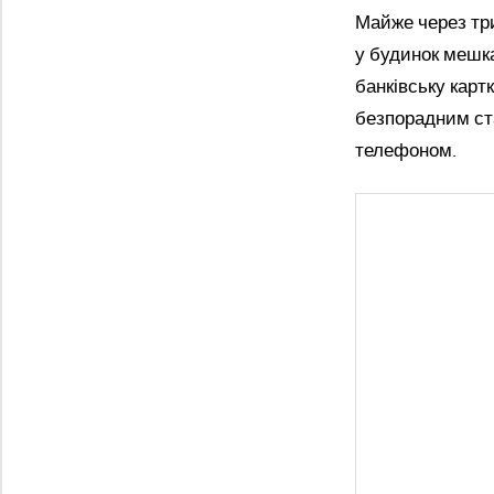
Майже через три
у будинок мешка
банківську карт
безпорадним ст
телефоном.