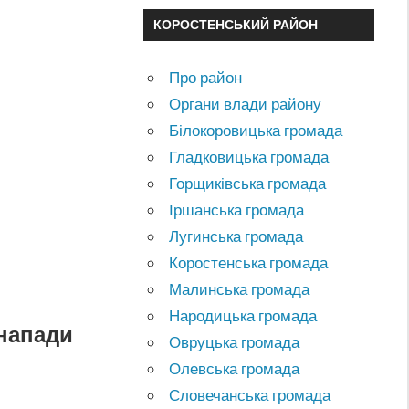
КОРОСТЕНСЬКИЙ РАЙОН
Про район
Органи влади району
Білокоровицька громада
Гладковицька громада
Горщиківська громада
Іршанська громада
Лугинська громада
Коростенська громада
Малинська громада
Народицька громада
 напади
Овруцька громада
Олевська громада
Словечанська громада