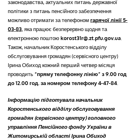
законодавства, актуальних питань державної
політики з питань пенсійного забезпечення
можливо отримати за телефоном
гарячої лінії 5-
03-83
, яка працює безперервно щодня та
електронною поштою
korost
31
r
@.
zt
.
pfu
.
gov
.
ua
.
Також, начальник Коростенського відділу
обслуговування громадян (сервісного центру)
Ірина Обиход кожний перший четвер місяця
проводить
“пряму телефонну лінію” з 9.00 год
до 12.00 год. за номером телефону 4-47-84
.
Інформацію підготувала начальник
Коростенського відділу обслуговування
громадян (сервісного центру) головного
управління Пенсійного фонду України в
Житомирській області Ірина Обиход